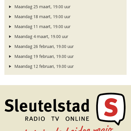
Maandag 25 maart, 19.00 uur
Maandag 18 maart, 19.00 uur
Maandag 11 maart, 19.00 uur
Maandag 4 maart, 19.00 uur
Maandag 26 februari, 19.00 uur
Maandag 19 februari, 19.00 uur
Maandag 12 februari, 19.00 uur