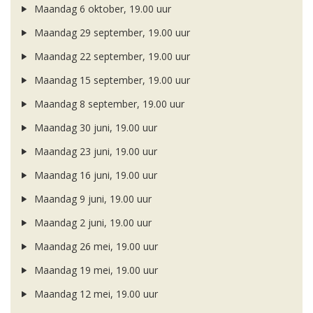
Maandag 6 oktober, 19.00 uur
Maandag 29 september, 19.00 uur
Maandag 22 september, 19.00 uur
Maandag 15 september, 19.00 uur
Maandag 8 september, 19.00 uur
Maandag 30 juni, 19.00 uur
Maandag 23 juni, 19.00 uur
Maandag 16 juni, 19.00 uur
Maandag 9 juni, 19.00 uur
Maandag 2 juni, 19.00 uur
Maandag 26 mei, 19.00 uur
Maandag 19 mei, 19.00 uur
Maandag 12 mei, 19.00 uur