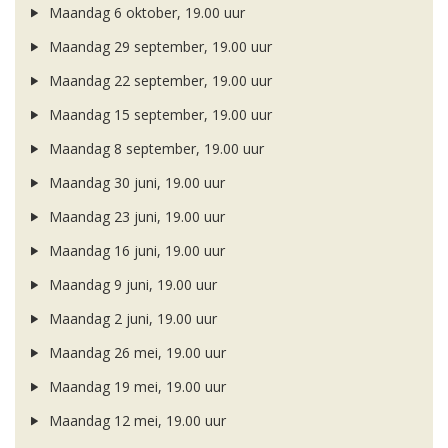
Maandag 6 oktober, 19.00 uur
Maandag 29 september, 19.00 uur
Maandag 22 september, 19.00 uur
Maandag 15 september, 19.00 uur
Maandag 8 september, 19.00 uur
Maandag 30 juni, 19.00 uur
Maandag 23 juni, 19.00 uur
Maandag 16 juni, 19.00 uur
Maandag 9 juni, 19.00 uur
Maandag 2 juni, 19.00 uur
Maandag 26 mei, 19.00 uur
Maandag 19 mei, 19.00 uur
Maandag 12 mei, 19.00 uur