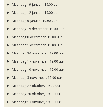
Maandag 19 januari, 19.00 uur
Maandag 12 januari, 19.00 uur
Maandag 5 januari, 19.00 uur
Maandag 15 december, 19.00 uur
Maandag 8 december, 19.00 uur
Maandag 1 december, 19.00 uur
Maandag 24 november, 19.00 uur
Maandag 17 november, 19.00 uur
Maandag 10 november, 19.00 uur
Maandag 3 november, 19.00 uur
Maandag 27 oktober, 19.00 uur
Maandag 20 oktober, 19.00 uur
Maandag 13 oktober, 19.00 uur