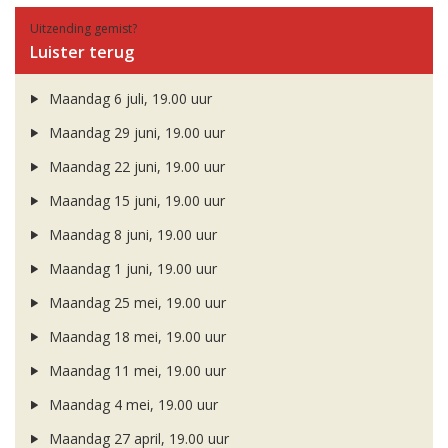
Uitzending gemist?
Luister terug
Maandag 6 juli, 19.00 uur
Maandag 29 juni, 19.00 uur
Maandag 22 juni, 19.00 uur
Maandag 15 juni, 19.00 uur
Maandag 8 juni, 19.00 uur
Maandag 1 juni, 19.00 uur
Maandag 25 mei, 19.00 uur
Maandag 18 mei, 19.00 uur
Maandag 11 mei, 19.00 uur
Maandag 4 mei, 19.00 uur
Maandag 27 april, 19.00 uur