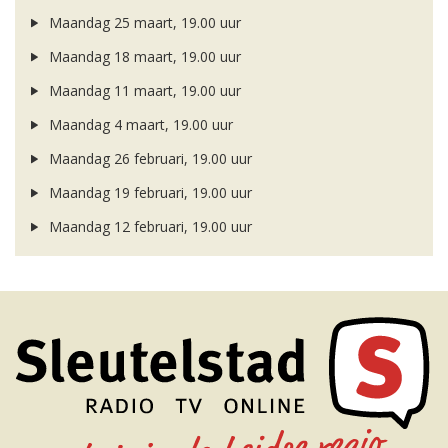
Maandag 25 maart, 19.00 uur
Maandag 18 maart, 19.00 uur
Maandag 11 maart, 19.00 uur
Maandag 4 maart, 19.00 uur
Maandag 26 februari, 19.00 uur
Maandag 19 februari, 19.00 uur
Maandag 12 februari, 19.00 uur