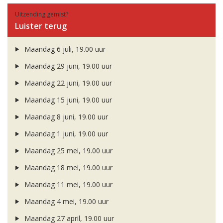
Uitzending gemist?
Luister terug
Maandag 6 juli, 19.00 uur
Maandag 29 juni, 19.00 uur
Maandag 22 juni, 19.00 uur
Maandag 15 juni, 19.00 uur
Maandag 8 juni, 19.00 uur
Maandag 1 juni, 19.00 uur
Maandag 25 mei, 19.00 uur
Maandag 18 mei, 19.00 uur
Maandag 11 mei, 19.00 uur
Maandag 4 mei, 19.00 uur
Maandag 27 april, 19.00 uur