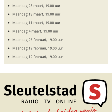
Maandag 25 maart, 19.00 uur
Maandag 18 maart, 19.00 uur
Maandag 11 maart, 19.00 uur
Maandag 4 maart, 19.00 uur
Maandag 26 februari, 19.00 uur
Maandag 19 februari, 19.00 uur
Maandag 12 februari, 19.00 uur