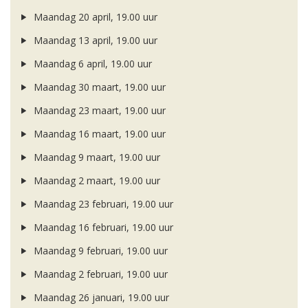
Maandag 20 april, 19.00 uur
Maandag 13 april, 19.00 uur
Maandag 6 april, 19.00 uur
Maandag 30 maart, 19.00 uur
Maandag 23 maart, 19.00 uur
Maandag 16 maart, 19.00 uur
Maandag 9 maart, 19.00 uur
Maandag 2 maart, 19.00 uur
Maandag 23 februari, 19.00 uur
Maandag 16 februari, 19.00 uur
Maandag 9 februari, 19.00 uur
Maandag 2 februari, 19.00 uur
Maandag 26 januari, 19.00 uur