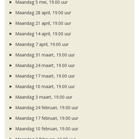
Maandag 5 mei, 19.00 uur
Maandag 28 april, 19.00 uur
Maandag 21 april, 19.00 uur
Maandag 14 april, 19.00 uur
Maandag 7 april, 19.00 uur
Maandag 31 maart, 19.00 uur
Maandag 24 maart, 19.00 uur
Maandag 17 maart, 19.00 uur
Maandag 10 maart, 19.00 uur
Maandag 3 maart, 19.00 uur
Maandag 24 februari, 19.00 uur
Maandag 17 februari, 19.00 uur
Maandag 10 februari, 19.00 uur