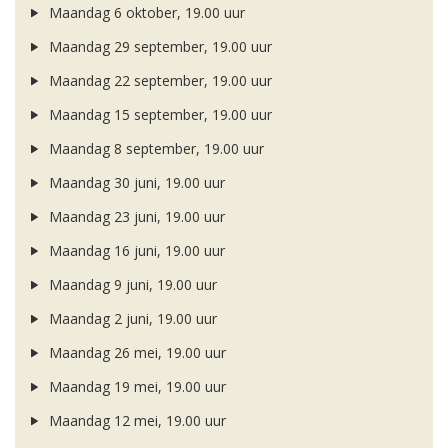
Maandag 6 oktober, 19.00 uur
Maandag 29 september, 19.00 uur
Maandag 22 september, 19.00 uur
Maandag 15 september, 19.00 uur
Maandag 8 september, 19.00 uur
Maandag 30 juni, 19.00 uur
Maandag 23 juni, 19.00 uur
Maandag 16 juni, 19.00 uur
Maandag 9 juni, 19.00 uur
Maandag 2 juni, 19.00 uur
Maandag 26 mei, 19.00 uur
Maandag 19 mei, 19.00 uur
Maandag 12 mei, 19.00 uur