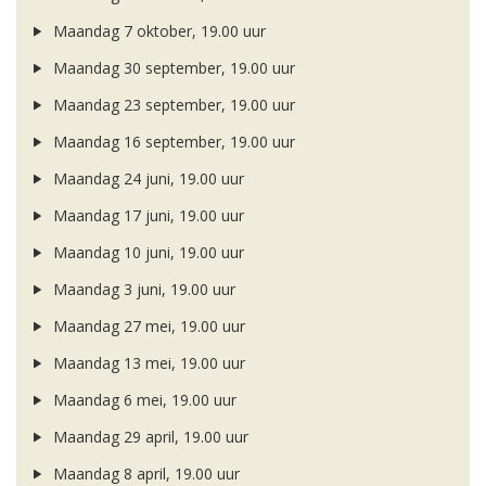
Maandag 7 oktober, 19.00 uur
Maandag 30 september, 19.00 uur
Maandag 23 september, 19.00 uur
Maandag 16 september, 19.00 uur
Maandag 24 juni, 19.00 uur
Maandag 17 juni, 19.00 uur
Maandag 10 juni, 19.00 uur
Maandag 3 juni, 19.00 uur
Maandag 27 mei, 19.00 uur
Maandag 13 mei, 19.00 uur
Maandag 6 mei, 19.00 uur
Maandag 29 april, 19.00 uur
Maandag 8 april, 19.00 uur