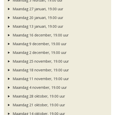
Maandag 3 februari, 19.00 uur
Maandag 27 januari, 19.00 uur
Maandag 20 januari, 19.00 uur
Maandag 13 januari, 19.00 uur
Maandag 16 december, 19.00 uur
Maandag 9 december, 19.00 uur
Maandag 2 december, 19.00 uur
Maandag 25 november, 19.00 uur
Maandag 18 november, 19.00 uur
Maandag 11 november, 19.00 uur
Maandag 4 november, 19.00 uur
Maandag 28 oktober, 19.00 uur
Maandag 21 oktober, 19.00 uur
Maandag 14 oktober, 19.00 uur