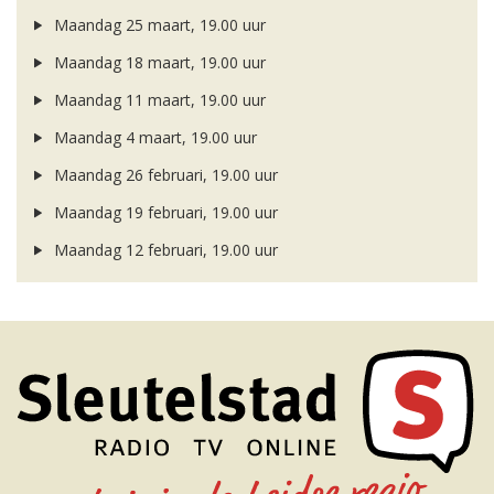
Maandag 25 maart, 19.00 uur
Maandag 18 maart, 19.00 uur
Maandag 11 maart, 19.00 uur
Maandag 4 maart, 19.00 uur
Maandag 26 februari, 19.00 uur
Maandag 19 februari, 19.00 uur
Maandag 12 februari, 19.00 uur