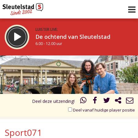
LUISTER LIVE:
De ochtend van Sleutelstad
6.00 - 12.00 uur
STRAKS:
De middag van Sleutelstad
19.00
20.00
12.00 - 19.00 uur
uur 1 van 2
Vorig uur
Volgend uur
Inklappen
Deel deze uitzending!
Deel vanaf huidige player positie
Sport071