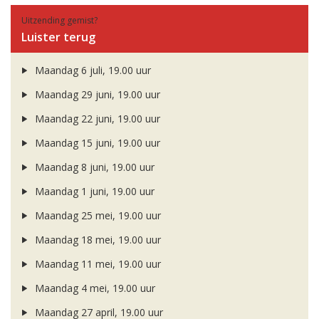
Uitzending gemist?
Luister terug
Maandag 6 juli, 19.00 uur
Maandag 29 juni, 19.00 uur
Maandag 22 juni, 19.00 uur
Maandag 15 juni, 19.00 uur
Maandag 8 juni, 19.00 uur
Maandag 1 juni, 19.00 uur
Maandag 25 mei, 19.00 uur
Maandag 18 mei, 19.00 uur
Maandag 11 mei, 19.00 uur
Maandag 4 mei, 19.00 uur
Maandag 27 april, 19.00 uur