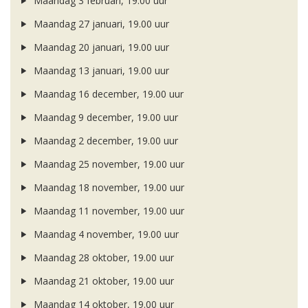
Maandag 3 februari, 19.00 uur
Maandag 27 januari, 19.00 uur
Maandag 20 januari, 19.00 uur
Maandag 13 januari, 19.00 uur
Maandag 16 december, 19.00 uur
Maandag 9 december, 19.00 uur
Maandag 2 december, 19.00 uur
Maandag 25 november, 19.00 uur
Maandag 18 november, 19.00 uur
Maandag 11 november, 19.00 uur
Maandag 4 november, 19.00 uur
Maandag 28 oktober, 19.00 uur
Maandag 21 oktober, 19.00 uur
Maandag 14 oktober, 19.00 uur