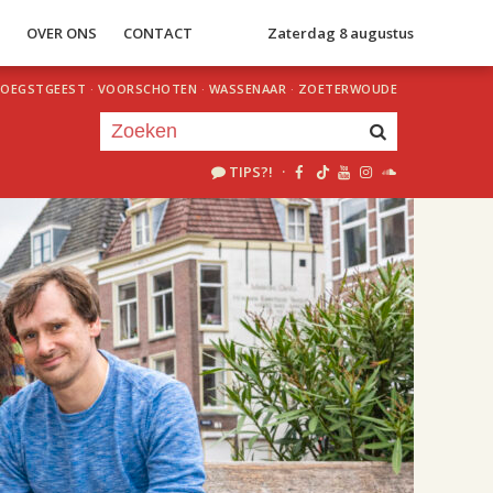
S
OVER ONS
CONTACT
Zaterdag 8 augustus
OEGSTGEEST
·
VOORSCHOTEN
·
WASSENAAR
·
ZOETERWOUDE
TIPS?!
·
Je luistert nu naar
uur 1 van 2
«
Vorig uur
Volgend uur
»
20.00