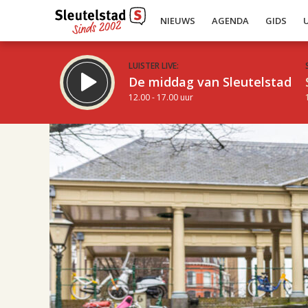
NIEUWS
AGENDA
GIDS
LUISTER LIVE:
De middag van Sleutelstad
12.00 - 17.00 uur
19.00
Inklappen