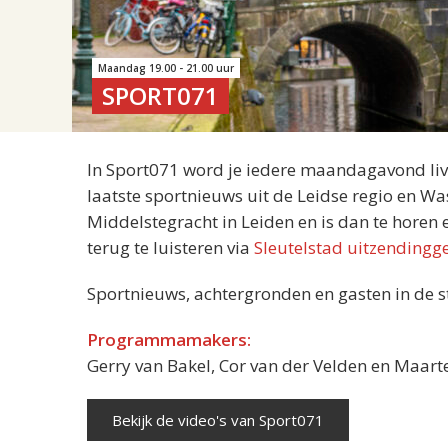
Maandag 19.00 - 21.00 uur
SPORT071
In Sport071 word je iedere maandagavond liv
laatste sportnieuws uit de Leidse regio en Wa
Middelstegracht in Leiden en is dan te horen 
terug te luisteren via
Sleutelstad uitzendingg
Sportnieuws, achtergronden en gasten in de s
Programmamakers:
Gerry van Bakel, Cor van der Velden en Maar
Bekijk de video's van Sport071