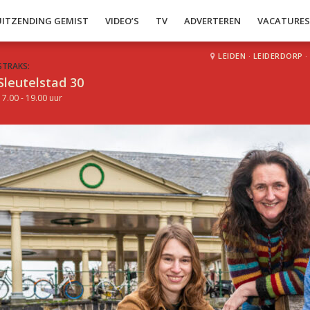
UITZENDING GEMIST
VIDEO’S
TV
ADVERTEREN
VACATURE
LEIDEN
·
LEIDERDORP
·
STRAKS:
Sleutelstad 30
17.00 - 19.00 uur