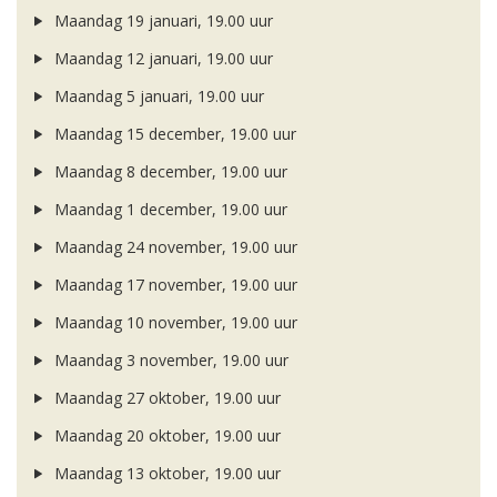
Maandag 19 januari, 19.00 uur
Maandag 12 januari, 19.00 uur
Maandag 5 januari, 19.00 uur
Maandag 15 december, 19.00 uur
Maandag 8 december, 19.00 uur
Maandag 1 december, 19.00 uur
Maandag 24 november, 19.00 uur
Maandag 17 november, 19.00 uur
Maandag 10 november, 19.00 uur
Maandag 3 november, 19.00 uur
Maandag 27 oktober, 19.00 uur
Maandag 20 oktober, 19.00 uur
Maandag 13 oktober, 19.00 uur