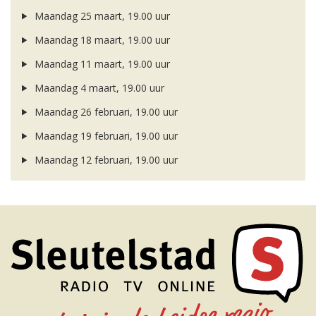
Maandag 25 maart, 19.00 uur
Maandag 18 maart, 19.00 uur
Maandag 11 maart, 19.00 uur
Maandag 4 maart, 19.00 uur
Maandag 26 februari, 19.00 uur
Maandag 19 februari, 19.00 uur
Maandag 12 februari, 19.00 uur