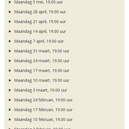
Maandag 5 mei, 19.00 uur
Maandag 28 april, 19.00 uur
Maandag 21 april, 19.00 uur
Maandag 14 april, 19.00 uur
Maandag 7 april, 19.00 uur
Maandag 31 maart, 19.00 uur
Maandag 24 maart, 19.00 uur
Maandag 17 maart, 19.00 uur
Maandag 10 maart, 19.00 uur
Maandag 3 maart, 19.00 uur
Maandag 24 februari, 19.00 uur
Maandag 17 februari, 19.00 uur
Maandag 10 februari, 19.00 uur