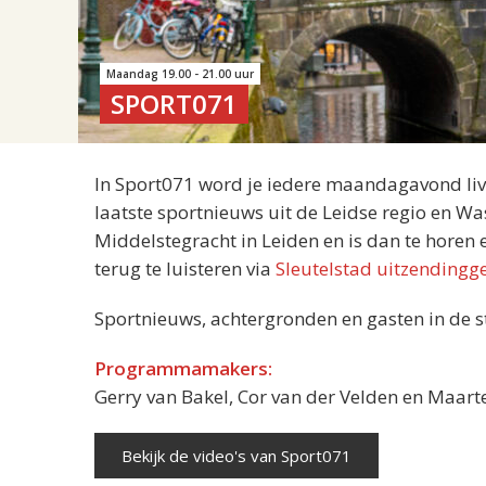
Maandag 19.00 - 21.00 uur
SPORT071
In Sport071 word je iedere maandagavond liv
laatste sportnieuws uit de Leidse regio en Wa
Middelstegracht in Leiden en is dan te horen 
terug te luisteren via
Sleutelstad uitzendingg
Sportnieuws, achtergronden en gasten in de s
Programmamakers:
Gerry van Bakel, Cor van der Velden en Maar
Bekijk de video's van Sport071