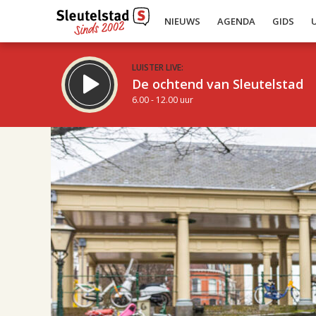
NIEUWS
AGENDA
GIDS
LUISTER LIVE:
De ochtend van Sleutelstad
6.00 - 12.00 uur
19.00
Inklappen