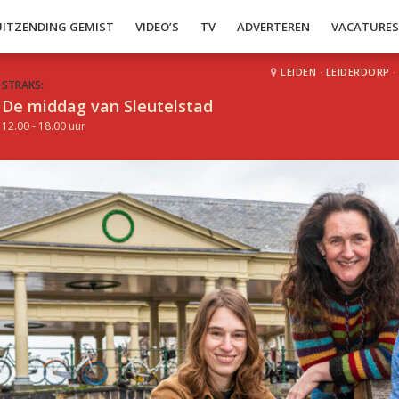
UITZENDING GEMIST
VIDEO’S
TV
ADVERTEREN
VACATURE
LEIDEN
·
LEIDERDORP
·
STRAKS:
De middag van Sleutelstad
12.00 - 18.00 uur