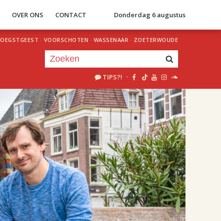
S
OVER ONS
CONTACT
Donderdag 6 augustus
OEGSTGEEST
·
VOORSCHOTEN
·
WASSENAAR
·
ZOETERWOUDE
TIPS?!
·
Je luistert nu naar
uur 1 van 2
«
Vorig uur
Volgend uur
»
20.00