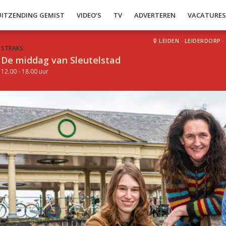
UITZENDING GEMIST
VIDEO’S
TV
ADVERTEREN
VACATURE
LEIDEN
·
LEIDERDORP
·
STRAKS:
De middag van Sleutelstad
12.00 - 18.00 uur