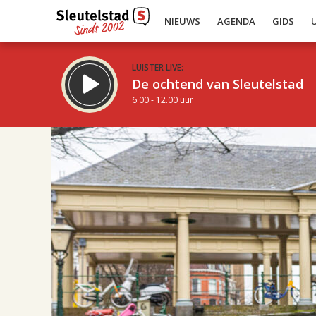
NIEUWS
AGENDA
GIDS
LUISTER LIVE:
De ochtend van Sleutelstad
6.00 - 12.00 uur
19.00
Inklappen