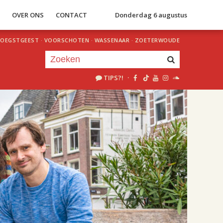
S
OVER ONS
CONTACT
Donderdag 6 augustus
OEGSTGEEST
·
VOORSCHOTEN
·
WASSENAAR
·
ZOETERWOUDE
TIPS?!
·
Je luistert nu naar
uur 1 van 2
«
Vorig uur
Volgend uur
»
20.00