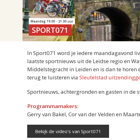
Maandag 19.00 - 21.00 uur
SPORT071
In Sport071 word je iedere maandagavond liv
laatste sportnieuws uit de Leidse regio en Wa
Middelstegracht in Leiden en is dan te horen 
terug te luisteren via
Sleutelstad uitzendingg
Sportnieuws, achtergronden en gasten in de s
Programmamakers:
Gerry van Bakel, Cor van der Velden en Maar
Bekijk de video's van Sport071