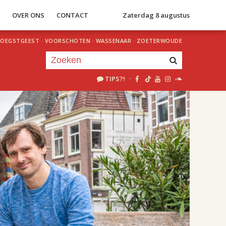
S
OVER ONS
CONTACT
Zaterdag 8 augustus
OEGSTGEEST
·
VOORSCHOTEN
·
WASSENAAR
·
ZOETERWOUDE
TIPS?!
·
Je luistert nu naar
uur 1 van 2
«
Vorig uur
Volgend uur
»
20.00