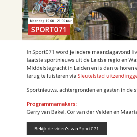
Maandag 19.00 - 21.00 uur
SPORT071
In Sport071 word je iedere maandagavond liv
laatste sportnieuws uit de Leidse regio en Wa
Middelstegracht in Leiden en is dan te horen 
terug te luisteren via
Sleutelstad uitzendingg
Sportnieuws, achtergronden en gasten in de s
Programmamakers:
Gerry van Bakel, Cor van der Velden en Maar
Bekijk de video's van Sport071