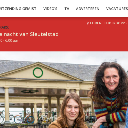
UITZENDING GEMIST
VIDEO’S
TV
ADVERTEREN
VACATURE
LEIDEN
·
LEIDERDORP
·
RAKS:
e nacht van Sleutelstad
0 - 6.00 uur