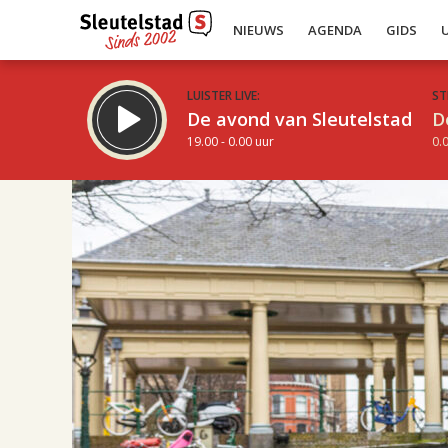
NIEUWS
AGENDA
GIDS
LUISTER LIVE:
ST
De avond van Sleutelstad
D
19.00 - 0.00 uur
0.0
19.00
Inklappen