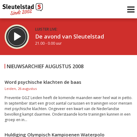
LUISTER LIVE:
De avond van Sleutelstad
21.00 - 0.00 uur
STRAKS:
De nacht van Sleutelstad
NIEUWSARCHIEF AUGUSTUS 2008
0.00 - 6.00 uur
uur 1 van 0
Vorig uur
Volgend uur
Word psychische klachten de baas
Leiden, 26 augustus
Inklappen
Preventie GGZ Leiden heeft de komende maanden weer heel wat in petto.
In september start een groot aantal cursussen en trainingen voor mensen
met psychische klachten. Ongeveer een kwart van de Nederlandse
bevolking kampt daarmee. Onderstaande korte trainingen kunnen in een
groep en in...
Huldiging Olympisch Kampioenen Waterpolo