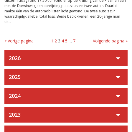
Gistermiddag rond 17.50 uur vond er op de kruising van de Plesmanlaan
met de Darwinweg een aanrijding plaats tussen twee auto's. Daarbij
raakte één van de automobilisten licht gewond. De twee auto's zijn
waarschijnlijk allebei total loss. Beide betrokkenen, een 20-jarige man
uit...
« Vorige pagina
1
2
3
4
5
…
7
Volgende pagina »
2026
2025
2024
2023