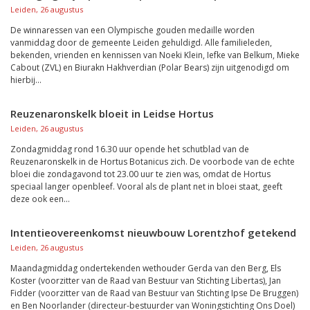
Leiden, 26 augustus
De winnaressen van een Olympische gouden medaille worden
vanmiddag door de gemeente Leiden gehuldigd. Alle familieleden,
bekenden, vrienden en kennissen van Noeki Klein, Iefke van Belkum, Mieke
Cabout (ZVL) en Biurakn Hakhverdian (Polar Bears) zijn uitgenodigd om
hierbij...
Reuzenaronskelk bloeit in Leidse Hortus
Leiden, 26 augustus
Zondagmiddag rond 16.30 uur opende het schutblad van de
Reuzenaronskelk in de Hortus Botanicus zich. De voorbode van de echte
bloei die zondagavond tot 23.00 uur te zien was, omdat de Hortus
speciaal langer openbleef. Vooral als de plant net in bloei staat, geeft
deze ook een...
Intentieovereenkomst nieuwbouw Lorentzhof getekend
Leiden, 26 augustus
Maandagmiddag ondertekenden wethouder Gerda van den Berg, Els
Koster (voorzitter van de Raad van Bestuur van Stichting Libertas), Jan
Fidder (voorzitter van de Raad van Bestuur van Stichting Ipse De Bruggen)
en Ben Noorlander (directeur-bestuurder van Woningstichting Ons Doel)