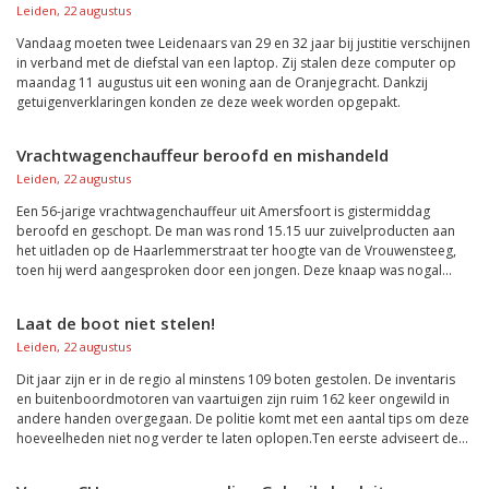
Leiden, 22 augustus
Vandaag moeten twee Leidenaars van 29 en 32 jaar bij justitie verschijnen
in verband met de diefstal van een laptop. Zij stalen deze computer op
maandag 11 augustus uit een woning aan de Oranjegracht. Dankzij
getuigenverklaringen konden ze deze week worden opgepakt.
Vrachtwagenchauffeur beroofd en mishandeld
Leiden, 22 augustus
Een 56-jarige vrachtwagenchauffeur uit Amersfoort is gistermiddag
beroofd en geschopt. De man was rond 15.15 uur zuivelproducten aan
het uitladen op de Haarlemmerstraat ter hoogte van de Vrouwensteeg,
toen hij werd aangesproken door een jongen. Deze knaap was nogal...
Laat de boot niet stelen!
Leiden, 22 augustus
Dit jaar zijn er in de regio al minstens 109 boten gestolen. De inventaris
en buitenboordmotoren van vaartuigen zijn ruim 162 keer ongewild in
andere handen overgegaan. De politie komt met een aantal tips om deze
hoeveelheden niet nog verder te laten oplopen.Ten eerste adviseert de...