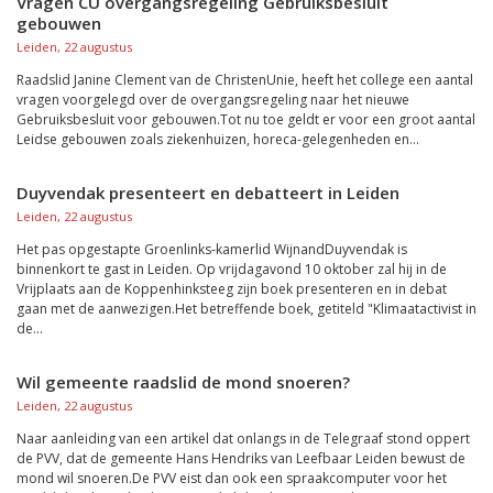
Vragen CU overgangsregeling Gebruiksbesluit
gebouwen
Leiden, 22 augustus
Raadslid Janine Clement van de ChristenUnie, heeft het college een aantal
vragen voorgelegd over de overgangsregeling naar het nieuwe
Gebruiksbesluit voor gebouwen.Tot nu toe geldt er voor een groot aantal
Leidse gebouwen zoals ziekenhuizen, horeca-gelegenheden en...
Duyvendak presenteert en debatteert in Leiden
Leiden, 22 augustus
Het pas opgestapte Groenlinks-kamerlid WijnandDuyvendak is
binnenkort te gast in Leiden. Op vrijdagavond 10 oktober zal hij in de
Vrijplaats aan de Koppenhinksteeg zijn boek presenteren en in debat
gaan met de aanwezigen.Het betreffende boek, getiteld "Klimaatactivist in
de...
Wil gemeente raadslid de mond snoeren?
Leiden, 22 augustus
Naar aanleiding van een artikel dat onlangs in de Telegraaf stond oppert
de PVV, dat de gemeente Hans Hendriks van Leefbaar Leiden bewust de
mond wil snoeren.De PVV eist dan ook een spraakcomputer voor het