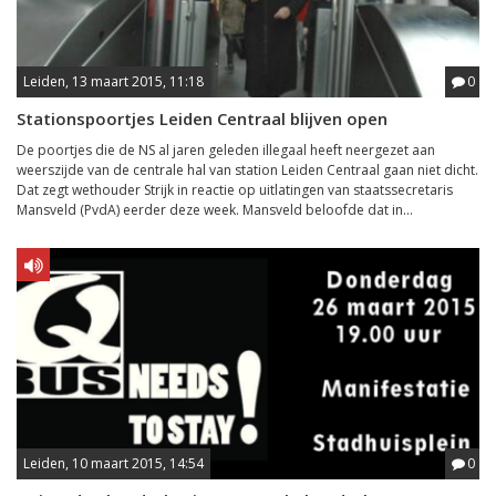
Leiden, 13 maart 2015, 11:18
0
Stationspoortjes Leiden Centraal blijven open
De poortjes die de NS al jaren geleden illegaal heeft neergezet aan
weerszijde van de centrale hal van station Leiden Centraal gaan niet dicht.
Dat zegt wethouder Strijk in reactie op uitlatingen van staatssecretaris
Mansveld (PvdA) eerder deze week. Mansveld beloofde dat in...
Leiden, 10 maart 2015, 14:54
0