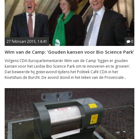
27 februari 2015, 14:41
0
Wim van de Camp: ‘Gouden kansen voor Bio Science Park’
Volgens CDA-Europarlementariër Wim van de Camp 'liggen er gouden
kansen voor het Leidse Bio Science Park om te innoveren en te groeien'.
Dat beweerde hij gisteravond tijdens het Politiek Café CDA in het
Koetshuis de Burcht. De avond stond in het teken van de Provinciale...