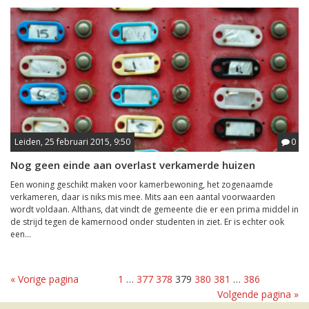
Leiden, 25 februari 2015, 9:50
0
Nog geen einde aan overlast verkamerde huizen
Een woning geschikt maken voor kamerbewoning, het zogenaamde
verkameren, daar is niks mis mee. Mits aan een aantal voorwaarden
wordt voldaan. Althans, dat vindt de gemeente die er een prima middel in
de strijd tegen de kamernood onder studenten in ziet. Er is echter ook
een...
« Vorige pagina
1
…
377
378
379
380
381
…
386
Volgende pagina »