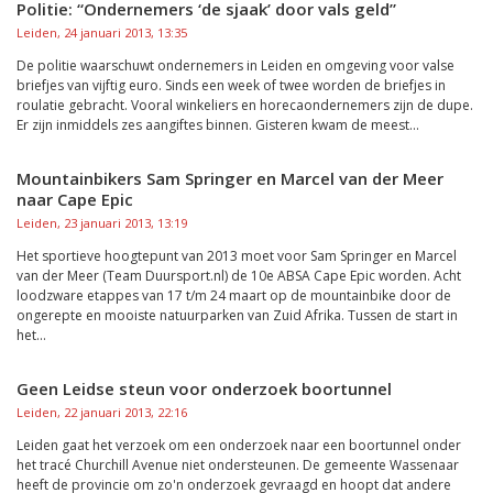
Politie: “Ondernemers ‘de sjaak’ door vals geld”
Leiden, 24 januari 2013, 13:35
De politie waarschuwt ondernemers in Leiden en omgeving voor valse
briefjes van vijftig euro. Sinds een week of twee worden de briefjes in
roulatie gebracht. Vooral winkeliers en horecaondernemers zijn de dupe.
Er zijn inmiddels zes aangiftes binnen. Gisteren kwam de meest...
Mountainbikers Sam Springer en Marcel van der Meer
naar Cape Epic
Leiden, 23 januari 2013, 13:19
Het sportieve hoogtepunt van 2013 moet voor Sam Springer en Marcel
van der Meer (Team Duursport.nl) de 10e ABSA Cape Epic worden. Acht
loodzware etappes van 17 t/m 24 maart op de mountainbike door de
ongerepte en mooiste natuurparken van Zuid Afrika. Tussen de start in
het...
Geen Leidse steun voor onderzoek boortunnel
Leiden, 22 januari 2013, 22:16
Leiden gaat het verzoek om een onderzoek naar een boortunnel onder
het tracé Churchill Avenue niet ondersteunen. De gemeente Wassenaar
heeft de provincie om zo'n onderzoek gevraagd en hoopt dat andere