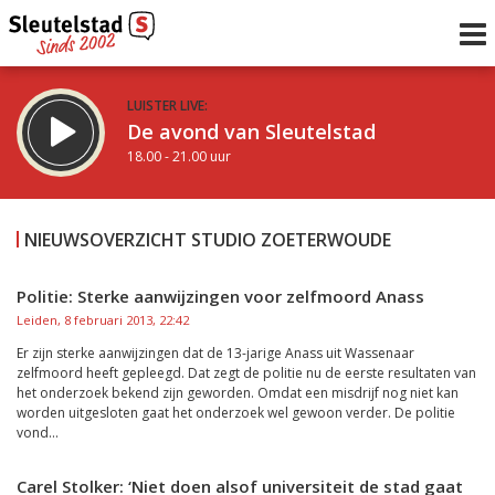
LUISTER LIVE:
De avond van Sleutelstad
18.00 - 21.00 uur
STRAKS:
De avond met Lucas Boogaard
NIEUWSOVERZICHT STUDIO ZOETERWOUDE
21.00 - 23.00 uur
uur 1 van 0
Vorig uur
Volgend uur
Politie: Sterke aanwijzingen voor zelfmoord Anass
Leiden, 8 februari 2013, 22:42
Inklappen
Er zijn sterke aanwijzingen dat de 13-jarige Anass uit Wassenaar
zelfmoord heeft gepleegd. Dat zegt de politie nu de eerste resultaten van
het onderzoek bekend zijn geworden. Omdat een misdrijf nog niet kan
worden uitgesloten gaat het onderzoek wel gewoon verder. De politie
vond...
Carel Stolker: ‘Niet doen alsof universiteit de stad gaat