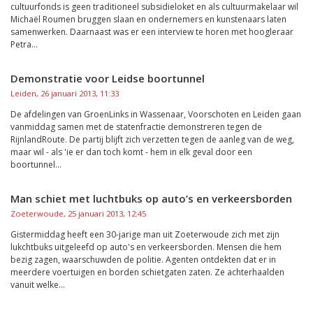
cultuurfonds is geen traditioneel subsidieloket en als cultuurmakelaar wil
Michaël Roumen bruggen slaan en ondernemers en kunstenaars laten
samenwerken. Daarnaast was er een interview te horen met hoogleraar
Petra...
Demonstratie voor Leidse boortunnel
Leiden, 26 januari 2013, 11:33
De afdelingen van GroenLinks in Wassenaar, Voorschoten en Leiden gaan
vanmiddag samen met de statenfractie demonstreren tegen de
RijnlandRoute. De partij blijft zich verzetten tegen de aanleg van de weg,
maar wil - als 'ie er dan toch komt - hem in elk geval door een
boortunnel...
Man schiet met luchtbuks op auto’s en verkeersborden
Zoeterwoude, 25 januari 2013, 12:45
Gistermiddag heeft een 30-jarige man uit Zoeterwoude zich met zijn
lukchtbuks uitgeleefd op auto's en verkeersborden. Mensen die hem
bezig zagen, waarschuwden de politie. Agenten ontdekten dat er in
meerdere voertuigen en borden schietgaten zaten. Ze achterhaalden
vanuit welke...