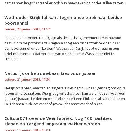
gemeenten langs het tracé er ook hun handtekening onder zullen zetten....
Wethouder Strijk falikant tegen onderzoek naar Leidse
boortunnel
Leiden, 22 januari 2013, 11:57
"Het zou zeer onverstandig zijn als de Leidse gemeenteraad vanavond
besluit om de provincie te vragen alsnog een onderzoek te doen naar
een boortunnel onder Leiden." Wethouder Strijk roept de raad in een
brief met klem op dat verzoek van de gemeente Wassenaar niet te
steunen....
Natuurijs onbetrouwbaar, kies voor ijsbaan
Leiden, 21 januari 2013, 17:24
Het ijs op sloten, vaarten en singels is niet betrouwbaar genoeg om op te
lopen of te schaatsen. Wie graag wil schaatsen kan beter kiezen voor een
(natuur)ijsbaan. Leiden en omstreken heeft een flink aantal schaatsbanen.
De ijsbanen in de Stevenshof (www.ijsbaanstevenshof.nl) en...
Cultuur071 over de Veenfabriek, Nog 100 nachtjes
slapen en Tergend langzaam wakker worden
Leiden, 19 januari 2013, 15:03