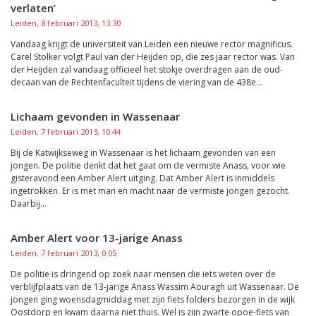
verlaten’
Leiden, 8 februari 2013, 13:30
Vandaag krijgt de universiteit van Leiden een nieuwe rector magnificus.
Carel Stolker volgt Paul van der Heijden op, die zes jaar rector was. Van
der Heijden zal vandaag officieel het stokje overdragen aan de oud-
decaan van de Rechtenfaculteit tijdens de viering van de 438e...
Lichaam gevonden in Wassenaar
Leiden, 7 februari 2013, 10:44
Bij de Katwijkseweg in Wassenaar is het lichaam gevonden van een
jongen. De politie denkt dat het gaat om de vermiste Anass, voor wie
gisteravond een Amber Alert uitging. Dat Amber Alert is inmiddels
ingetrokken. Er is met man en macht naar de vermiste jongen gezocht.
Daarbij...
Amber Alert voor 13-jarige Anass
Leiden, 7 februari 2013, 0:05
De politie is dringend op zoek naar mensen die iets weten over de
verblijfplaats van de 13-jarige Anass Wassim Aouragh uit Wassenaar. De
jongen ging woensdagmiddag met zijn fiets folders bezorgen in de wijk
Oostdorp en kwam daarna niet thuis. Wel is zijn zwarte opoe-fiets van