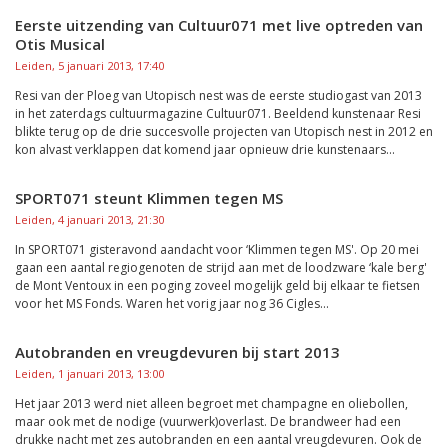
Eerste uitzending van Cultuur071 met live optreden van
Otis Musical
Leiden, 5 januari 2013, 17:40
Resi van der Ploeg van Utopisch nest was de eerste studiogast van 2013
in het zaterdags cultuurmagazine Cultuur071. Beeldend kunstenaar Resi
blikte terug op de drie succesvolle projecten van Utopisch nest in 2012 en
kon alvast verklappen dat komend jaar opnieuw drie kunstenaars...
SPORT071 steunt Klimmen tegen MS
Leiden, 4 januari 2013, 21:30
In SPORT071 gisteravond aandacht voor ‘Klimmen tegen MS'. Op 20 mei
gaan een aantal regiogenoten de strijd aan met de loodzware ‘kale berg'
de Mont Ventoux in een poging zoveel mogelijk geld bij elkaar te fietsen
voor het MS Fonds. Waren het vorig jaar nog 36 Cigles...
Autobranden en vreugdevuren bij start 2013
Leiden, 1 januari 2013, 13:00
Het jaar 2013 werd niet alleen begroet met champagne en oliebollen,
maar ook met de nodige (vuurwerk)overlast. De brandweer had een
drukke nacht met zes autobranden en een aantal vreugdevuren. Ook de