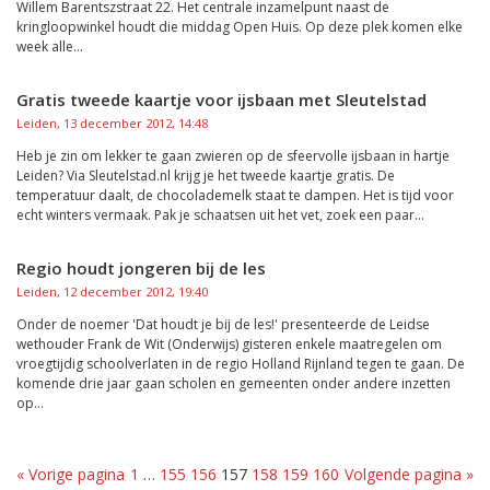
Willem Barentszstraat 22. Het centrale inzamelpunt naast de
kringloopwinkel houdt die middag Open Huis. Op deze plek komen elke
week alle...
Gratis tweede kaartje voor ijsbaan met Sleutelstad
Leiden, 13 december 2012, 14:48
Heb je zin om lekker te gaan zwieren op de sfeervolle ijsbaan in hartje
Leiden? Via Sleutelstad.nl krijg je het tweede kaartje gratis. De
temperatuur daalt, de chocolademelk staat te dampen. Het is tijd voor
echt winters vermaak. Pak je schaatsen uit het vet, zoek een paar...
Regio houdt jongeren bij de les
Leiden, 12 december 2012, 19:40
Onder de noemer 'Dat houdt je bij de les!' presenteerde de Leidse
wethouder Frank de Wit (Onderwijs) gisteren enkele maatregelen om
vroegtijdig schoolverlaten in de regio Holland Rijnland tegen te gaan. De
komende drie jaar gaan scholen en gemeenten onder andere inzetten
op...
« Vorige pagina
1
…
155
156
157
158
159
160
Volgende pagina »