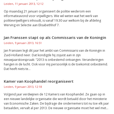
Leiden, 11 januari 2013, 12:12
Op maandag 21 januari organiseert de politie wederom een
informatieavond voor vrijwilligers. Wie wil weten wat het werk van
politievrijwilligers inhoudt, is vanaf 19.30 uur welkom bij de afdeling
Werving en Selectie aan Elisabethhof 7.
Jan Franssen stapt op als Commissaris van de Koningin
Leiden, 9 januari 2013, 16:51
Jan Franssen legt dit jaar het ambt van Commissaris van de Koningin in
Zuid-Holland neer. Dat kondigde hij zojuist aan in zijn
nieuwjaarstoespraak: "2013 is onbestemd ontvangen. Veranderingen
hangen in de lucht. Ook voor mij persoonlijk is de toekomst onbestemd.
Dat heeft niets te...
Kamer van Koophandel reorganiseert
Leiden, 9 januari 2013, 12:18
Volgend jaar verdwijnen de 12 Kamers van Koophandel. Ze gaan op in
een nieuwe landelijke organisatie die wordt betaald door het ministerie
van Economische Zaken. De bijdrage die ondernemers tot nu toe elk jaar
betaalden, vervalt al per 2013. De nieuwe organisatie moet het wel met...