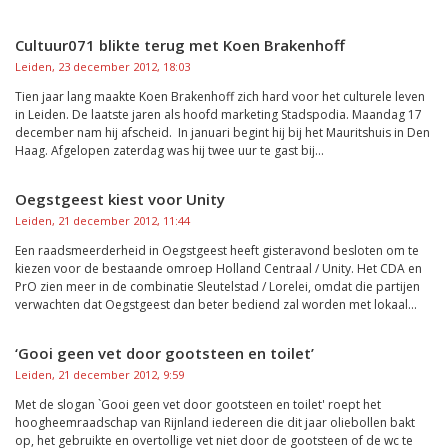
Cultuur071 blikte terug met Koen Brakenhoff
Leiden, 23 december 2012, 18:03
Tien jaar lang maakte Koen Brakenhoff zich hard voor het culturele leven
in Leiden. De laatste jaren als hoofd marketing Stadspodia. Maandag 17
december nam hij afscheid. In januari begint hij bij het Mauritshuis in Den
Haag. Afgelopen zaterdag was hij twee uur te gast bij...
Oegstgeest kiest voor Unity
Leiden, 21 december 2012, 11:44
Een raadsmeerderheid in Oegstgeest heeft gisteravond besloten om te
kiezen voor de bestaande omroep Holland Centraal / Unity. Het CDA en
PrO zien meer in de combinatie Sleutelstad / Lorelei, omdat die partijen
verwachten dat Oegstgeest dan beter bediend zal worden met lokaal...
‘Gooi geen vet door gootsteen en toilet’
Leiden, 21 december 2012, 9:59
Met de slogan `Gooi geen vet door gootsteen en toilet' roept het
hoogheemraadschap van Rijnland iedereen die dit jaar oliebollen bakt
op, het gebruikte en overtollige vet niet door de gootsteen of de wc te