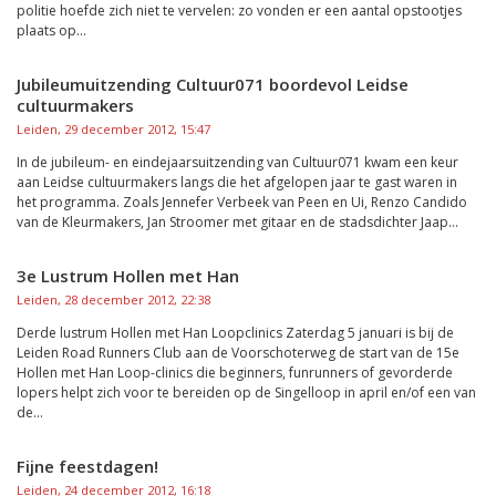
politie hoefde zich niet te vervelen: zo vonden er een aantal opstootjes
plaats op...
Jubileumuitzending Cultuur071 boordevol Leidse
cultuurmakers
Leiden, 29 december 2012, 15:47
In de jubileum- en eindejaarsuitzending van Cultuur071 kwam een keur
aan Leidse cultuurmakers langs die het afgelopen jaar te gast waren in
het programma. Zoals Jennefer Verbeek van Peen en Ui, Renzo Candido
van de Kleurmakers, Jan Stroomer met gitaar en de stadsdichter Jaap...
3e Lustrum Hollen met Han
Leiden, 28 december 2012, 22:38
Derde lustrum Hollen met Han Loopclinics Zaterdag 5 januari is bij de
Leiden Road Runners Club aan de Voorschoterweg de start van de 15e
Hollen met Han Loop-clinics die beginners, funrunners of gevorderde
lopers helpt zich voor te bereiden op de Singelloop in april en/of een van
de...
Fijne feestdagen!
Leiden, 24 december 2012, 16:18