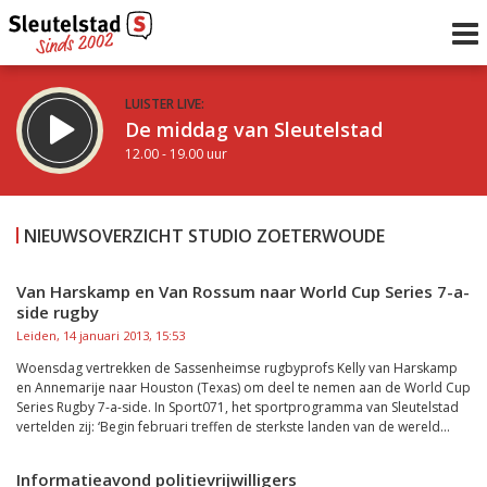
LUISTER LIVE:
De middag van Sleutelstad
12.00 - 19.00 uur
STRAKS:
De avond van Sleutelstad
NIEUWSOVERZICHT STUDIO ZOETERWOUDE
19.00 - 22.00 uur
uur 1 van 0
Vorig uur
Volgend uur
Van Harskamp en Van Rossum naar World Cup Series 7-a-
side rugby
Inklappen
Leiden, 14 januari 2013, 15:53
Woensdag vertrekken de Sassenheimse rugbyprofs Kelly van Harskamp
en Annemarije naar Houston (Texas) om deel te nemen aan de World Cup
Series Rugby 7-a-side. In Sport071, het sportprogramma van Sleutelstad
vertelden zij: ‘Begin februari treffen de sterkste landen van de wereld...
Informatieavond politievrijwilligers