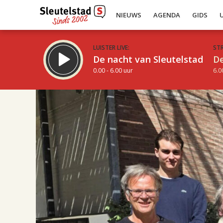
NIEUWS
AGENDA
GIDS
LUISTER LIVE:
ST
De nacht van Sleutelstad
De
0.00 - 6.00 uur
6.0
10.00
Inklappen