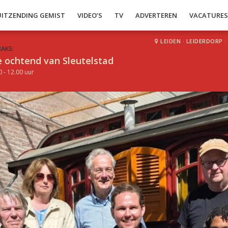
UITZENDING GEMIST
VIDEO’S
TV
ADVERTEREN
VACATURE
LEIDEN
·
LEIDERDORP
·
RAKS:
 ochtend van Sleutelstad
0 - 12.00 uur