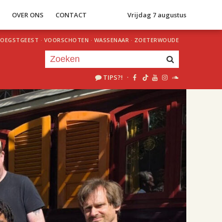
S
OVER ONS
CONTACT
Vrijdag 7 augustus
OEGSTGEEST
·
VOORSCHOTEN
·
WASSENAAR
·
ZOETERWOUDE
TIPS?!
·
Je luistert nu naar
uur 1 van 2
«
Vorig uur
Volgend uur
»
11.00