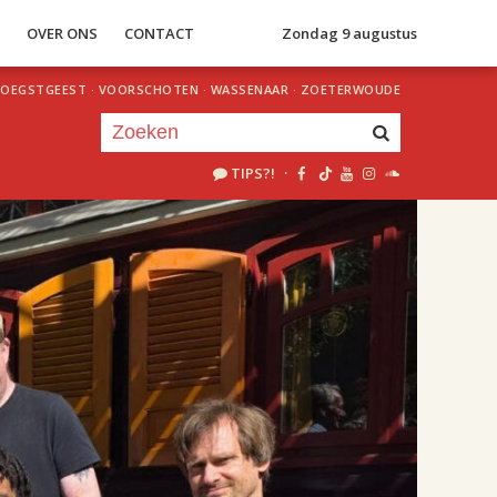
S
OVER ONS
CONTACT
Zondag 9 augustus
OEGSTGEEST
·
VOORSCHOTEN
·
WASSENAAR
·
ZOETERWOUDE
TIPS?!
·
Je luistert nu naar
uur 1 van 2
«
Vorig uur
Volgend uur
»
11.00