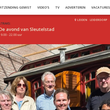
UITZENDING GEMIST
VIDEO’S
TV
ADVERTEREN
VACATURE
LEIDEN
·
LEIDERDORP
·
STRAKS:
De avond van Sleutelstad
19.00 - 22.00 uur