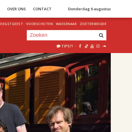
S
OVER ONS
CONTACT
Donderdag 6 augustus
OEGSTGEEST
·
VOORSCHOTEN
·
WASSENAAR
·
ZOETERWOUDE
TIPS?!
·
Je luistert nu naar
uur 1 van 2
«
Vorig uur
Volgend uur
»
11.00