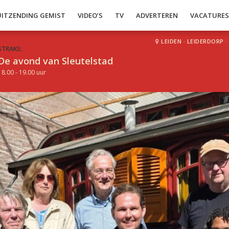
UITZENDING GEMIST
VIDEO’S
TV
ADVERTEREN
VACATURE
LEIDEN
·
LEIDERDORP
·
STRAKS:
De avond van Sleutelstad
18.00 - 19.00 uur