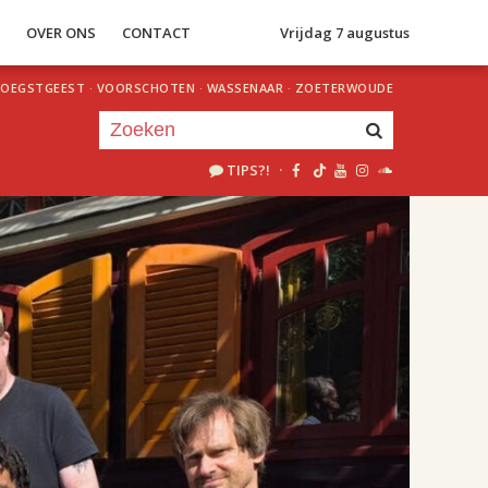
S
OVER ONS
CONTACT
Vrijdag 7 augustus
OEGSTGEEST
·
VOORSCHOTEN
·
WASSENAAR
·
ZOETERWOUDE
TIPS?!
·
Je luistert nu naar
uur 1 van 2
«
Vorig uur
Volgend uur
»
11.00