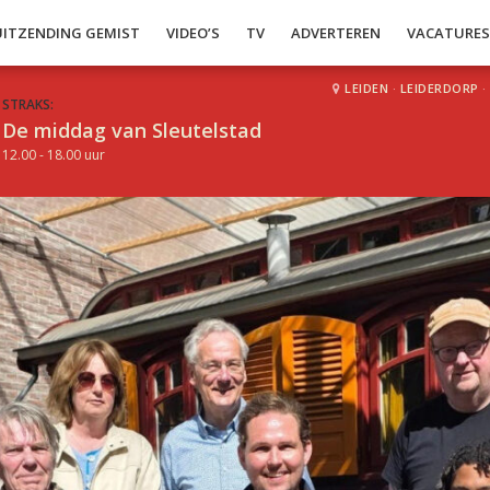
UITZENDING GEMIST
VIDEO’S
TV
ADVERTEREN
VACATURE
LEIDEN
·
LEIDERDORP
·
STRAKS:
De middag van Sleutelstad
12.00 - 18.00 uur