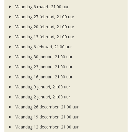
Maandag 6 maart, 21.00 uur
Maandag 27 februari, 21.00 uur
Maandag 20 februari, 21.00 uur
Maandag 13 februari, 21.00 uur
Maandag 6 februari, 21.00 uur
Maandag 30 januari, 21.00 uur
Maandag 23 januari, 21.00 uur
Maandag 16 januari, 21.00 uur
Maandag 9 januari, 21.00 uur
Maandag 2 januari, 21.00 uur
Maandag 26 december, 21.00 uur
Maandag 19 december, 21.00 uur
Maandag 12 december, 21.00 uur