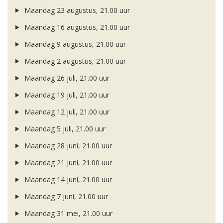
Maandag 23 augustus, 21.00 uur
Maandag 16 augustus, 21.00 uur
Maandag 9 augustus, 21.00 uur
Maandag 2 augustus, 21.00 uur
Maandag 26 juli, 21.00 uur
Maandag 19 juli, 21.00 uur
Maandag 12 juli, 21.00 uur
Maandag 5 juli, 21.00 uur
Maandag 28 juni, 21.00 uur
Maandag 21 juni, 21.00 uur
Maandag 14 juni, 21.00 uur
Maandag 7 juni, 21.00 uur
Maandag 31 mei, 21.00 uur