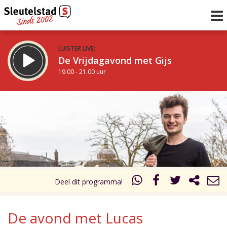
LUISTER LIVE:
De Vrijdagavond met Gijs
19.00 - 21.00 uur
STRAKS:
De avond van Sleutelstad
21.00 - 0.00 uur
uur 1 van 0
Vorig uur
Volgend uur
Inklappen
Deel dit programma!
De avond met Lucas