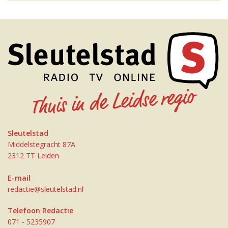
Sleutelstad
Middelstegracht 87A
2312 TT Leiden
E-mail
redactie@sleutelstad.nl
Telefoon Redactie
071 - 5235907