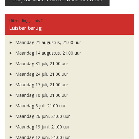
Uitzending gemist?
Luister terug
Maandag 21 augustus, 21.00 uur
Maandag 14 augustus, 21.00 uur
Maandag 31 juli, 21.00 uur
Maandag 24 juli, 21.00 uur
Maandag 17 juli, 21.00 uur
Maandag 10 juli, 21.00 uur
Maandag 3 juli, 21.00 uur
Maandag 26 juni, 21.00 uur
Maandag 19 juni, 21.00 uur
Maandag 12 juni, 21.00 uur