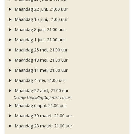
Maandag 22 juni, 21.00 uur
Maandag 15 juni, 21.00 uur
Maandag 8 juni, 21.00 uur
Maandag 1 juni, 21.00 uur
Maandag 25 mei, 21.00 uur
Maandag 18 mei, 21.00 uur
Maandag 11 mei, 21.00 uur
Maandag 4 mei, 21.00 uur
Maandag 27 april, 21.00 uur
OranjeThuisBlijfDag met Lucas
Maandag 6 april, 21.00 uur
Maandag 30 maart, 21.00 uur
Maandag 23 maart, 21.00 uur