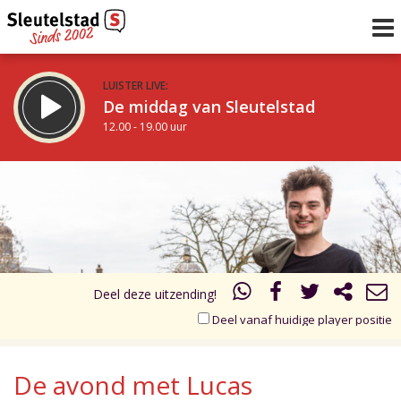
LUISTER LIVE:
De middag van Sleutelstad
12.00 - 19.00 uur
STRAKS:
De avond van Sleutelstad
21.00
22.00
19.00 - 22.00 uur
uur 1 van 2
Vorig uur
Volgend uur
Inklappen
Deel deze uitzending!
Deel vanaf huidige player positie
De avond met Lucas