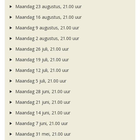
Maandag 23 augustus, 21.00 uur
Maandag 16 augustus, 21.00 uur
Maandag 9 augustus, 21.00 uur
Maandag 2 augustus, 21.00 uur
Maandag 26 juli, 21.00 uur
Maandag 19 juli, 21.00 uur
Maandag 12 juli, 21.00 uur
Maandag 5 juli, 21.00 uur
Maandag 28 juni, 21.00 uur
Maandag 21 juni, 21.00 uur
Maandag 14 juni, 21.00 uur
Maandag 7 juni, 21.00 uur
Maandag 31 mei, 21.00 uur