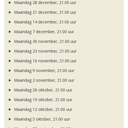
Maandag 28 december, 21.00 uur
Maandag 21 december, 21.00 uur
Maandag 14 december, 21.00 uur
Maandag 7 december, 21.00 uur
Maandag 30 november, 21.00 uur
Maandag 23 november, 21.00 uur
Maandag 16 november, 21.00 uur
Maandag 9 november, 21.00 uur
Maandag 2 november, 21.00 uur
Maandag 26 oktober, 21.00 uur
Maandag 19 oktober, 21.00 uur
Maandag 12 oktober, 21.00 uur
Maandag 5 oktober, 21.00 uur