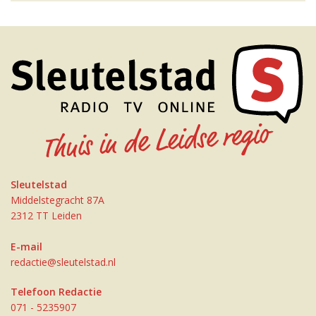
Sleutelstad
Middelstegracht 87A
2312 TT Leiden
E-mail
redactie@sleutelstad.nl
Telefoon Redactie
071 - 5235907