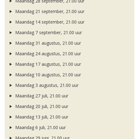
Maandag 28 september, 21.00 uur
Maandag 21 september, 21.00 uur
Maandag 14 september, 21.00 uur
Maandag 7 september, 21.00 uur
Maandag 31 augustus, 21.00 uur
Maandag 24 augustus, 21.00 uur
Maandag 17 augustus, 21.00 uur
Maandag 10 augustus, 21.00 uur
Maandag 3 augustus, 21.00 uur
Maandag 27 juli, 21.00 uur
Maandag 20 juli, 21.00 uur
Maandag 13 juli, 21.00 uur
Maandag 6 juli, 21.00 uur
Maandag 29 juni, 21.00 uur