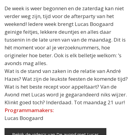
De week is weer begonnen en de zaterdag kan niet
verder weg zijn, tijd voor de afterparty van het
weekend! Iedere week brengt Lucas Boogaard
geinige feitjes, lekkere deuntjes en alles daar
tussenin in de late uren van van de maandag. Dit is
hét moment voor al je verzoeknummers, hoe
origineler hoe beter. Ook is elk belletje welkom: ’s
avonds mag alles.
Wat is de stand van zaken in de relatie van André
Hazes? Wat zijn de leukste feesten de komende tijd?
Wat is het beste recept voor appeltaart? Van de
Avond met Lucas word je gegarandeerd niks wijzer.
Klinkt goed toch? Inderdaad. Tot maandag 21 uur!
Programmamakers:
Lucas Boogaard
Bekijk de video's van De avond met Lucas