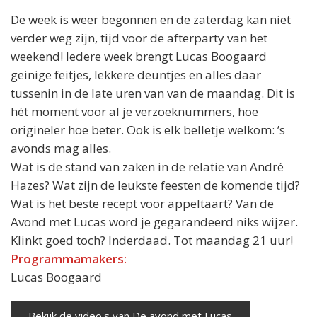
De week is weer begonnen en de zaterdag kan niet
verder weg zijn, tijd voor de afterparty van het
weekend! Iedere week brengt Lucas Boogaard
geinige feitjes, lekkere deuntjes en alles daar
tussenin in de late uren van van de maandag. Dit is
hét moment voor al je verzoeknummers, hoe
origineler hoe beter. Ook is elk belletje welkom: ’s
avonds mag alles.
Wat is de stand van zaken in de relatie van André
Hazes? Wat zijn de leukste feesten de komende tijd?
Wat is het beste recept voor appeltaart? Van de
Avond met Lucas word je gegarandeerd niks wijzer.
Klinkt goed toch? Inderdaad. Tot maandag 21 uur!
Programmamakers:
Lucas Boogaard
Bekijk de video's van De avond met Lucas