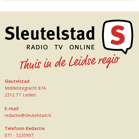
Sleutelstad
Middelstegracht 87A
2312 TT Leiden
E-mail
redactie@sleutelstad.nl
Telefoon Redactie
071 - 5235907