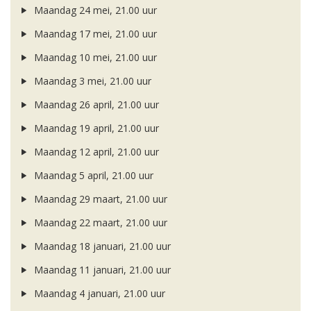
Maandag 24 mei, 21.00 uur
Maandag 17 mei, 21.00 uur
Maandag 10 mei, 21.00 uur
Maandag 3 mei, 21.00 uur
Maandag 26 april, 21.00 uur
Maandag 19 april, 21.00 uur
Maandag 12 april, 21.00 uur
Maandag 5 april, 21.00 uur
Maandag 29 maart, 21.00 uur
Maandag 22 maart, 21.00 uur
Maandag 18 januari, 21.00 uur
Maandag 11 januari, 21.00 uur
Maandag 4 januari, 21.00 uur