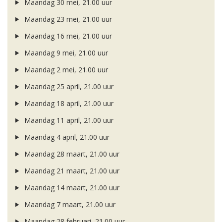
Maandag 30 mei, 21.00 uur
Maandag 23 mei, 21.00 uur
Maandag 16 mei, 21.00 uur
Maandag 9 mei, 21.00 uur
Maandag 2 mei, 21.00 uur
Maandag 25 april, 21.00 uur
Maandag 18 april, 21.00 uur
Maandag 11 april, 21.00 uur
Maandag 4 april, 21.00 uur
Maandag 28 maart, 21.00 uur
Maandag 21 maart, 21.00 uur
Maandag 14 maart, 21.00 uur
Maandag 7 maart, 21.00 uur
Maandag 28 februari, 21.00 uur