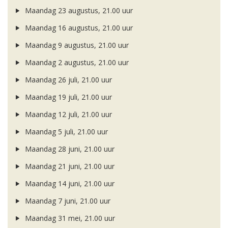
Maandag 23 augustus, 21.00 uur
Maandag 16 augustus, 21.00 uur
Maandag 9 augustus, 21.00 uur
Maandag 2 augustus, 21.00 uur
Maandag 26 juli, 21.00 uur
Maandag 19 juli, 21.00 uur
Maandag 12 juli, 21.00 uur
Maandag 5 juli, 21.00 uur
Maandag 28 juni, 21.00 uur
Maandag 21 juni, 21.00 uur
Maandag 14 juni, 21.00 uur
Maandag 7 juni, 21.00 uur
Maandag 31 mei, 21.00 uur