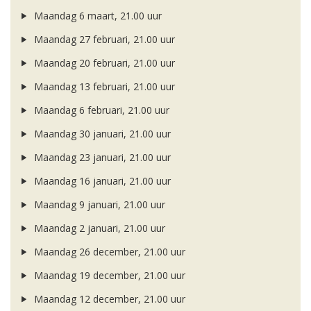
Maandag 6 maart, 21.00 uur
Maandag 27 februari, 21.00 uur
Maandag 20 februari, 21.00 uur
Maandag 13 februari, 21.00 uur
Maandag 6 februari, 21.00 uur
Maandag 30 januari, 21.00 uur
Maandag 23 januari, 21.00 uur
Maandag 16 januari, 21.00 uur
Maandag 9 januari, 21.00 uur
Maandag 2 januari, 21.00 uur
Maandag 26 december, 21.00 uur
Maandag 19 december, 21.00 uur
Maandag 12 december, 21.00 uur