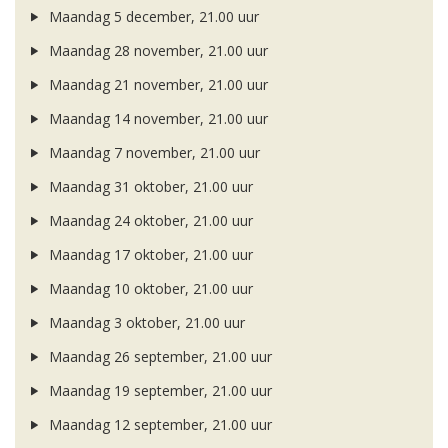
Maandag 5 december, 21.00 uur
Maandag 28 november, 21.00 uur
Maandag 21 november, 21.00 uur
Maandag 14 november, 21.00 uur
Maandag 7 november, 21.00 uur
Maandag 31 oktober, 21.00 uur
Maandag 24 oktober, 21.00 uur
Maandag 17 oktober, 21.00 uur
Maandag 10 oktober, 21.00 uur
Maandag 3 oktober, 21.00 uur
Maandag 26 september, 21.00 uur
Maandag 19 september, 21.00 uur
Maandag 12 september, 21.00 uur