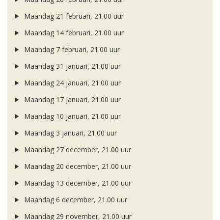
Maandag 21 februari, 21.00 uur
Maandag 14 februari, 21.00 uur
Maandag 7 februari, 21.00 uur
Maandag 31 januari, 21.00 uur
Maandag 24 januari, 21.00 uur
Maandag 17 januari, 21.00 uur
Maandag 10 januari, 21.00 uur
Maandag 3 januari, 21.00 uur
Maandag 27 december, 21.00 uur
Maandag 20 december, 21.00 uur
Maandag 13 december, 21.00 uur
Maandag 6 december, 21.00 uur
Maandag 29 november, 21.00 uur