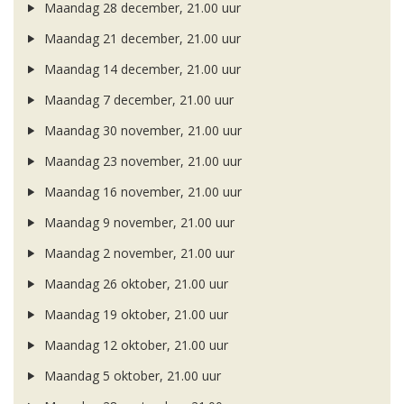
Maandag 28 december, 21.00 uur
Maandag 21 december, 21.00 uur
Maandag 14 december, 21.00 uur
Maandag 7 december, 21.00 uur
Maandag 30 november, 21.00 uur
Maandag 23 november, 21.00 uur
Maandag 16 november, 21.00 uur
Maandag 9 november, 21.00 uur
Maandag 2 november, 21.00 uur
Maandag 26 oktober, 21.00 uur
Maandag 19 oktober, 21.00 uur
Maandag 12 oktober, 21.00 uur
Maandag 5 oktober, 21.00 uur