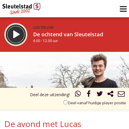
LUISTER LIVE:
De ochtend van Sleutelstad
6.00 - 12.00 uur
STRAKS:
De middag van Sleutelstad
21.00
22.00
12.00 - 17.00 uur
uur 1 van 2
Vorig uur
Volgend uur
Inklappen
Deel deze uitzending!
Deel vanaf huidige player positie
De avond met Lucas