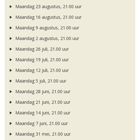
Maandag 23 augustus, 21.00 uur
Maandag 16 augustus, 21.00 uur
Maandag 9 augustus, 21.00 uur
Maandag 2 augustus, 21.00 uur
Maandag 26 juli, 21.00 uur
Maandag 19 juli, 21.00 uur
Maandag 12 juli, 21.00 uur
Maandag 5 juli, 21.00 uur
Maandag 28 juni, 21.00 uur
Maandag 21 juni, 21.00 uur
Maandag 14 juni, 21.00 uur
Maandag 7 juni, 21.00 uur
Maandag 31 mei, 21.00 uur