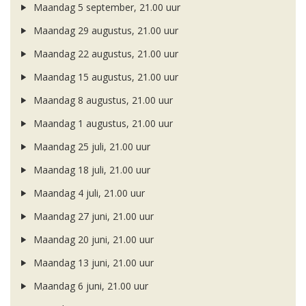
Maandag 5 september, 21.00 uur
Maandag 29 augustus, 21.00 uur
Maandag 22 augustus, 21.00 uur
Maandag 15 augustus, 21.00 uur
Maandag 8 augustus, 21.00 uur
Maandag 1 augustus, 21.00 uur
Maandag 25 juli, 21.00 uur
Maandag 18 juli, 21.00 uur
Maandag 4 juli, 21.00 uur
Maandag 27 juni, 21.00 uur
Maandag 20 juni, 21.00 uur
Maandag 13 juni, 21.00 uur
Maandag 6 juni, 21.00 uur