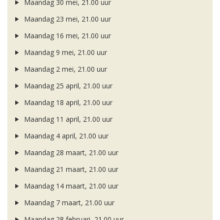
Maandag 30 mei, 21.00 uur
Maandag 23 mei, 21.00 uur
Maandag 16 mei, 21.00 uur
Maandag 9 mei, 21.00 uur
Maandag 2 mei, 21.00 uur
Maandag 25 april, 21.00 uur
Maandag 18 april, 21.00 uur
Maandag 11 april, 21.00 uur
Maandag 4 april, 21.00 uur
Maandag 28 maart, 21.00 uur
Maandag 21 maart, 21.00 uur
Maandag 14 maart, 21.00 uur
Maandag 7 maart, 21.00 uur
Maandag 28 februari, 21.00 uur