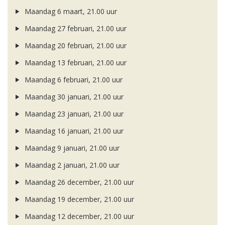
Maandag 6 maart, 21.00 uur
Maandag 27 februari, 21.00 uur
Maandag 20 februari, 21.00 uur
Maandag 13 februari, 21.00 uur
Maandag 6 februari, 21.00 uur
Maandag 30 januari, 21.00 uur
Maandag 23 januari, 21.00 uur
Maandag 16 januari, 21.00 uur
Maandag 9 januari, 21.00 uur
Maandag 2 januari, 21.00 uur
Maandag 26 december, 21.00 uur
Maandag 19 december, 21.00 uur
Maandag 12 december, 21.00 uur