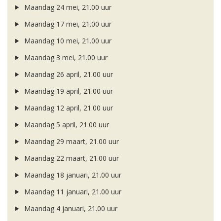
Maandag 24 mei, 21.00 uur
Maandag 17 mei, 21.00 uur
Maandag 10 mei, 21.00 uur
Maandag 3 mei, 21.00 uur
Maandag 26 april, 21.00 uur
Maandag 19 april, 21.00 uur
Maandag 12 april, 21.00 uur
Maandag 5 april, 21.00 uur
Maandag 29 maart, 21.00 uur
Maandag 22 maart, 21.00 uur
Maandag 18 januari, 21.00 uur
Maandag 11 januari, 21.00 uur
Maandag 4 januari, 21.00 uur