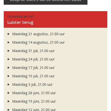
Uitzending gemist?
Luister terug
Maandag 21 augustus, 21.00 uur
Maandag 14 augustus, 21.00 uur
Maandag 31 juli, 21.00 uur
Maandag 24 juli, 21.00 uur
Maandag 17 juli, 21.00 uur
Maandag 10 juli, 21.00 uur
Maandag 3 juli, 21.00 uur
Maandag 26 juni, 21.00 uur
Maandag 19 juni, 21.00 uur
Maandag 12 juni, 21.00 uur