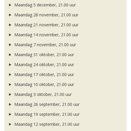
Maandag 5 december, 21.00 uur
Maandag 28 november, 21.00 uur
Maandag 21 november, 21.00 uur
Maandag 14 november, 21.00 uur
Maandag 7 november, 21.00 uur
Maandag 31 oktober, 21.00 uur
Maandag 24 oktober, 21.00 uur
Maandag 17 oktober, 21.00 uur
Maandag 10 oktober, 21.00 uur
Maandag 3 oktober, 21.00 uur
Maandag 26 september, 21.00 uur
Maandag 19 september, 21.00 uur
Maandag 12 september, 21.00 uur