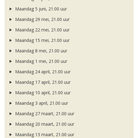
Maandag 5 juni, 21.00 uur
Maandag 29 mei, 21.00 uur
Maandag 22 mei, 21.00 uur
Maandag 15 mei, 21.00 uur
Maandag 8 mei, 21.00 uur
Maandag 1 mei, 21.00 uur
Maandag 24 april, 21.00 uur
Maandag 17 april, 21.00 uur
Maandag 10 april, 21.00 uur
Maandag 3 april, 21.00 uur
Maandag 27 maart, 21.00 uur
Maandag 20 maart, 21.00 uur
Maandag 13 maart, 21.00 uur