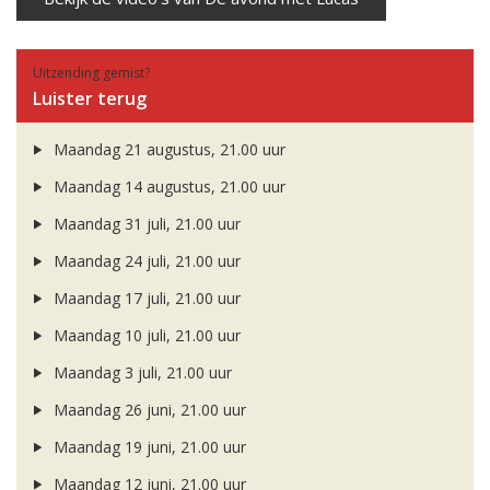
Uitzending gemist?
Luister terug
Maandag 21 augustus, 21.00 uur
Maandag 14 augustus, 21.00 uur
Maandag 31 juli, 21.00 uur
Maandag 24 juli, 21.00 uur
Maandag 17 juli, 21.00 uur
Maandag 10 juli, 21.00 uur
Maandag 3 juli, 21.00 uur
Maandag 26 juni, 21.00 uur
Maandag 19 juni, 21.00 uur
Maandag 12 juni, 21.00 uur