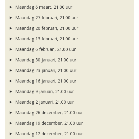
Maandag 6 maart, 21.00 uur
Maandag 27 februari, 21.00 uur
Maandag 20 februari, 21.00 uur
Maandag 13 februari, 21.00 uur
Maandag 6 februari, 21.00 uur
Maandag 30 januari, 21.00 uur
Maandag 23 januari, 21.00 uur
Maandag 16 januari, 21.00 uur
Maandag 9 januari, 21.00 uur
Maandag 2 januari, 21.00 uur
Maandag 26 december, 21.00 uur
Maandag 19 december, 21.00 uur
Maandag 12 december, 21.00 uur