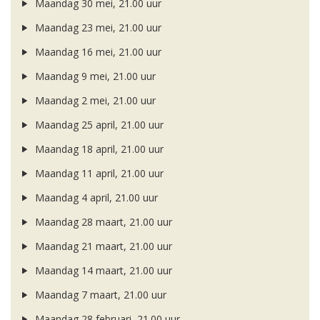
Maandag 30 mei, 21.00 uur
Maandag 23 mei, 21.00 uur
Maandag 16 mei, 21.00 uur
Maandag 9 mei, 21.00 uur
Maandag 2 mei, 21.00 uur
Maandag 25 april, 21.00 uur
Maandag 18 april, 21.00 uur
Maandag 11 april, 21.00 uur
Maandag 4 april, 21.00 uur
Maandag 28 maart, 21.00 uur
Maandag 21 maart, 21.00 uur
Maandag 14 maart, 21.00 uur
Maandag 7 maart, 21.00 uur
Maandag 28 februari, 21.00 uur