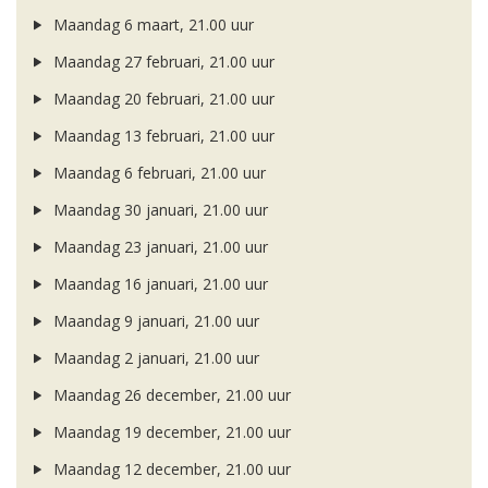
Maandag 6 maart, 21.00 uur
Maandag 27 februari, 21.00 uur
Maandag 20 februari, 21.00 uur
Maandag 13 februari, 21.00 uur
Maandag 6 februari, 21.00 uur
Maandag 30 januari, 21.00 uur
Maandag 23 januari, 21.00 uur
Maandag 16 januari, 21.00 uur
Maandag 9 januari, 21.00 uur
Maandag 2 januari, 21.00 uur
Maandag 26 december, 21.00 uur
Maandag 19 december, 21.00 uur
Maandag 12 december, 21.00 uur