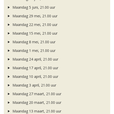
Maandag 5 juni, 21.00 uur
Maandag 29 mei, 21.00 uur
Maandag 22 mei, 21.00 uur
Maandag 15 mei, 21.00 uur
Maandag 8 mei, 21.00 uur
Maandag 1 mei, 21.00 uur
Maandag 24 april, 21.00 uur
Maandag 17 april, 21.00 uur
Maandag 10 april, 21.00 uur
Maandag 3 april, 21.00 uur
Maandag 27 maart, 21.00 uur
Maandag 20 maart, 21.00 uur
Maandag 13 maart, 21.00 uur