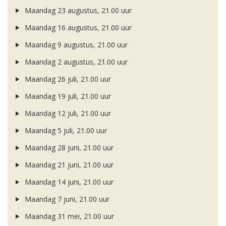
Maandag 23 augustus, 21.00 uur
Maandag 16 augustus, 21.00 uur
Maandag 9 augustus, 21.00 uur
Maandag 2 augustus, 21.00 uur
Maandag 26 juli, 21.00 uur
Maandag 19 juli, 21.00 uur
Maandag 12 juli, 21.00 uur
Maandag 5 juli, 21.00 uur
Maandag 28 juni, 21.00 uur
Maandag 21 juni, 21.00 uur
Maandag 14 juni, 21.00 uur
Maandag 7 juni, 21.00 uur
Maandag 31 mei, 21.00 uur