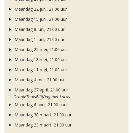
Maandag 22 juni, 21.00 uur
Maandag 15 juni, 21.00 uur
Maandag 8 juni, 21.00 uur
Maandag 1 juni, 21.00 uur
Maandag 25 mei, 21.00 uur
Maandag 18 mei, 21.00 uur
Maandag 11 mei, 21.00 uur
Maandag 4 mei, 21.00 uur
Maandag 27 april, 21.00 uur
OranjeThuisBlijfDag met Lucas
Maandag 6 april, 21.00 uur
Maandag 30 maart, 21.00 uur
Maandag 23 maart, 21.00 uur