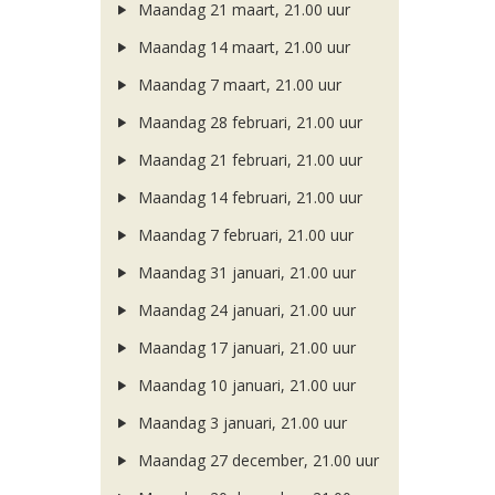
Maandag 21 maart, 21.00 uur
Maandag 14 maart, 21.00 uur
Maandag 7 maart, 21.00 uur
Maandag 28 februari, 21.00 uur
Maandag 21 februari, 21.00 uur
Maandag 14 februari, 21.00 uur
Maandag 7 februari, 21.00 uur
Maandag 31 januari, 21.00 uur
Maandag 24 januari, 21.00 uur
Maandag 17 januari, 21.00 uur
Maandag 10 januari, 21.00 uur
Maandag 3 januari, 21.00 uur
Maandag 27 december, 21.00 uur