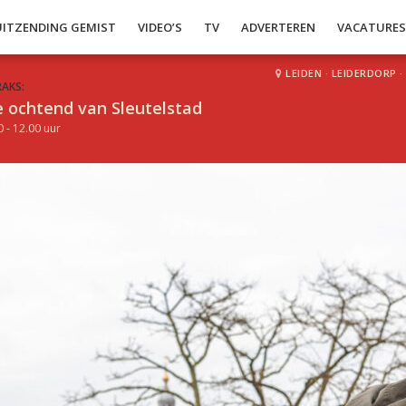
UITZENDING GEMIST
VIDEO’S
TV
ADVERTEREN
VACATURE
LEIDEN
·
LEIDERDORP
·
RAKS:
 ochtend van Sleutelstad
0 - 12.00 uur