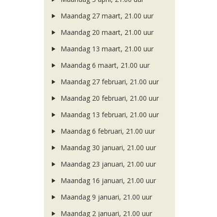
Maandag 27 maart, 21.00 uur
Maandag 20 maart, 21.00 uur
Maandag 13 maart, 21.00 uur
Maandag 6 maart, 21.00 uur
Maandag 27 februari, 21.00 uur
Maandag 20 februari, 21.00 uur
Maandag 13 februari, 21.00 uur
Maandag 6 februari, 21.00 uur
Maandag 30 januari, 21.00 uur
Maandag 23 januari, 21.00 uur
Maandag 16 januari, 21.00 uur
Maandag 9 januari, 21.00 uur
Maandag 2 januari, 21.00 uur