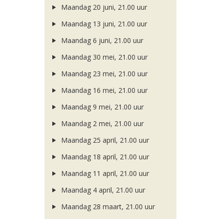
Maandag 20 juni, 21.00 uur
Maandag 13 juni, 21.00 uur
Maandag 6 juni, 21.00 uur
Maandag 30 mei, 21.00 uur
Maandag 23 mei, 21.00 uur
Maandag 16 mei, 21.00 uur
Maandag 9 mei, 21.00 uur
Maandag 2 mei, 21.00 uur
Maandag 25 april, 21.00 uur
Maandag 18 april, 21.00 uur
Maandag 11 april, 21.00 uur
Maandag 4 april, 21.00 uur
Maandag 28 maart, 21.00 uur