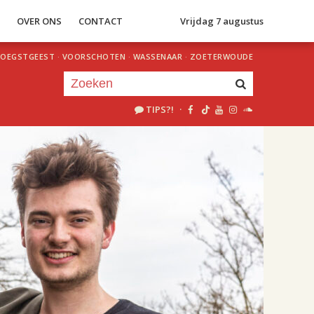
S
OVER ONS
CONTACT
Vrijdag 7 augustus
OEGSTGEEST
·
VOORSCHOTEN
·
WASSENAAR
·
ZOETERWOUDE
TIPS?!
·
Je luistert nu naar
uur 1 van 2
«
Vorig uur
Volgend uur
»
22.00