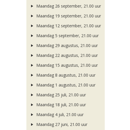
Maandag 26 september, 21.00 uur
Maandag 19 september, 21.00 uur
Maandag 12 september, 21.00 uur
Maandag 5 september, 21.00 uur
Maandag 29 augustus, 21.00 uur
Maandag 22 augustus, 21.00 uur
Maandag 15 augustus, 21.00 uur
Maandag 8 augustus, 21.00 uur
Maandag 1 augustus, 21.00 uur
Maandag 25 juli, 21.00 uur
Maandag 18 juli, 21.00 uur
Maandag 4 juli, 21.00 uur
Maandag 27 juni, 21.00 uur