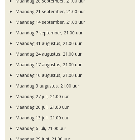
Maandag 28 september, 21.00 uur
Maandag 21 september, 21.00 uur
Maandag 14 september, 21.00 uur
Maandag 7 september, 21.00 uur
Maandag 31 augustus, 21.00 uur
Maandag 24 augustus, 21.00 uur
Maandag 17 augustus, 21.00 uur
Maandag 10 augustus, 21.00 uur
Maandag 3 augustus, 21.00 uur
Maandag 27 juli, 21.00 uur
Maandag 20 juli, 21.00 uur
Maandag 13 juli, 21.00 uur
Maandag 6 juli, 21.00 uur
Maandag 29 juni, 21.00 uur