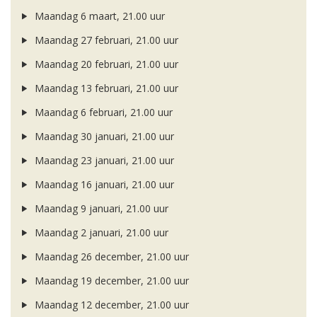
Maandag 6 maart, 21.00 uur
Maandag 27 februari, 21.00 uur
Maandag 20 februari, 21.00 uur
Maandag 13 februari, 21.00 uur
Maandag 6 februari, 21.00 uur
Maandag 30 januari, 21.00 uur
Maandag 23 januari, 21.00 uur
Maandag 16 januari, 21.00 uur
Maandag 9 januari, 21.00 uur
Maandag 2 januari, 21.00 uur
Maandag 26 december, 21.00 uur
Maandag 19 december, 21.00 uur
Maandag 12 december, 21.00 uur