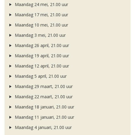
Maandag 24 mei, 21.00 uur
Maandag 17 mei, 21.00 uur
Maandag 10 mei, 21.00 uur
Maandag 3 mei, 21.00 uur
Maandag 26 april, 21.00 uur
Maandag 19 april, 21.00 uur
Maandag 12 april, 21.00 uur
Maandag 5 april, 21.00 uur
Maandag 29 maart, 21.00 uur
Maandag 22 maart, 21.00 uur
Maandag 18 januari, 21.00 uur
Maandag 11 januari, 21.00 uur
Maandag 4 januari, 21.00 uur