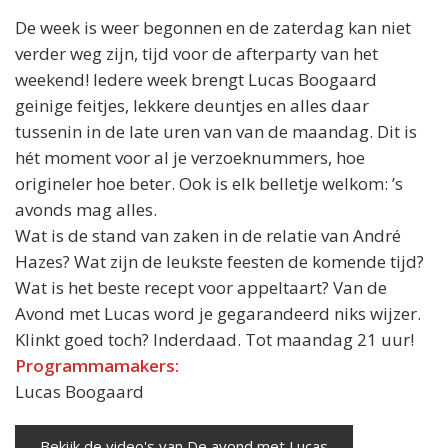
De week is weer begonnen en de zaterdag kan niet
verder weg zijn, tijd voor de afterparty van het
weekend! Iedere week brengt Lucas Boogaard
geinige feitjes, lekkere deuntjes en alles daar
tussenin in de late uren van van de maandag. Dit is
hét moment voor al je verzoeknummers, hoe
origineler hoe beter. Ook is elk belletje welkom: ’s
avonds mag alles.
Wat is de stand van zaken in de relatie van André
Hazes? Wat zijn de leukste feesten de komende tijd?
Wat is het beste recept voor appeltaart? Van de
Avond met Lucas word je gegarandeerd niks wijzer.
Klinkt goed toch? Inderdaad. Tot maandag 21 uur!
Programmamakers:
Lucas Boogaard
Bekijk de video's van De avond met Lucas