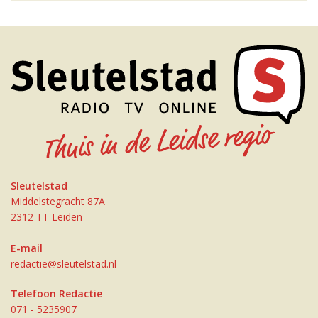
Sleutelstad
Middelstegracht 87A
2312 TT Leiden
E-mail
redactie@sleutelstad.nl
Telefoon Redactie
071 - 5235907