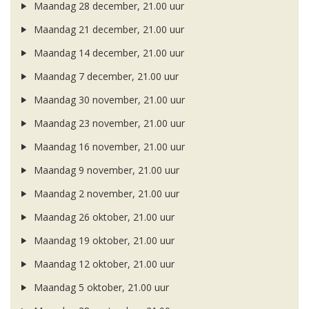
Maandag 28 december, 21.00 uur
Maandag 21 december, 21.00 uur
Maandag 14 december, 21.00 uur
Maandag 7 december, 21.00 uur
Maandag 30 november, 21.00 uur
Maandag 23 november, 21.00 uur
Maandag 16 november, 21.00 uur
Maandag 9 november, 21.00 uur
Maandag 2 november, 21.00 uur
Maandag 26 oktober, 21.00 uur
Maandag 19 oktober, 21.00 uur
Maandag 12 oktober, 21.00 uur
Maandag 5 oktober, 21.00 uur