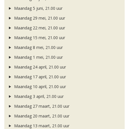
Maandag 5 juni, 21.00 uur
Maandag 29 mei, 21.00 uur
Maandag 22 mei, 21.00 uur
Maandag 15 mei, 21.00 uur
Maandag 8 mei, 21.00 uur
Maandag 1 mei, 21.00 uur
Maandag 24 april, 21.00 uur
Maandag 17 april, 21.00 uur
Maandag 10 april, 21.00 uur
Maandag 3 april, 21.00 uur
Maandag 27 maart, 21.00 uur
Maandag 20 maart, 21.00 uur
Maandag 13 maart, 21.00 uur