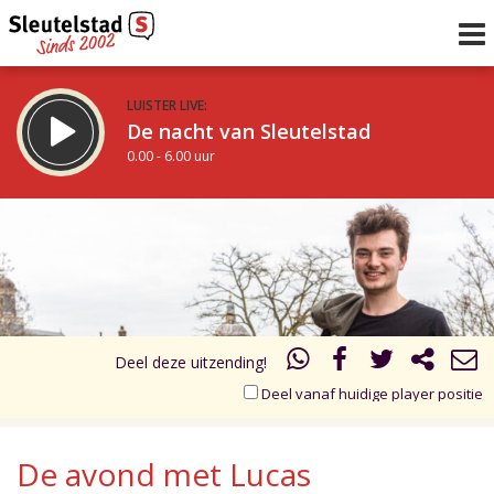
LUISTER LIVE:
De nacht van Sleutelstad
0.00 - 6.00 uur
STRAKS:
De ochtend van Sleutelstad
21.00
22.00
6.00 - 12.00 uur
uur 1 van 2
Vorig uur
Volgend uur
Inklappen
Deel deze uitzending!
Deel vanaf huidige player positie
De avond met Lucas