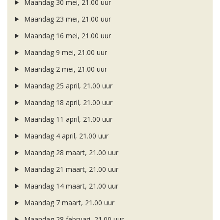
Maandag 30 mei, 21.00 uur
Maandag 23 mei, 21.00 uur
Maandag 16 mei, 21.00 uur
Maandag 9 mei, 21.00 uur
Maandag 2 mei, 21.00 uur
Maandag 25 april, 21.00 uur
Maandag 18 april, 21.00 uur
Maandag 11 april, 21.00 uur
Maandag 4 april, 21.00 uur
Maandag 28 maart, 21.00 uur
Maandag 21 maart, 21.00 uur
Maandag 14 maart, 21.00 uur
Maandag 7 maart, 21.00 uur
Maandag 28 februari, 21.00 uur