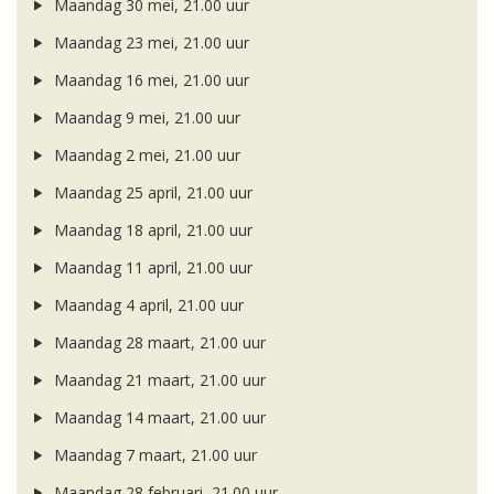
Maandag 30 mei, 21.00 uur
Maandag 23 mei, 21.00 uur
Maandag 16 mei, 21.00 uur
Maandag 9 mei, 21.00 uur
Maandag 2 mei, 21.00 uur
Maandag 25 april, 21.00 uur
Maandag 18 april, 21.00 uur
Maandag 11 april, 21.00 uur
Maandag 4 april, 21.00 uur
Maandag 28 maart, 21.00 uur
Maandag 21 maart, 21.00 uur
Maandag 14 maart, 21.00 uur
Maandag 7 maart, 21.00 uur
Maandag 28 februari, 21.00 uur