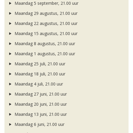
Maandag 5 september, 21.00 uur
Maandag 29 augustus, 21.00 uur
Maandag 22 augustus, 21.00 uur
Maandag 15 augustus, 21.00 uur
Maandag 8 augustus, 21.00 uur
Maandag 1 augustus, 21.00 uur
Maandag 25 juli, 21.00 uur
Maandag 18 juli, 21.00 uur
Maandag 4 juli, 21.00 uur
Maandag 27 juni, 21.00 uur
Maandag 20 juni, 21.00 uur
Maandag 13 juni, 21.00 uur
Maandag 6 juni, 21.00 uur