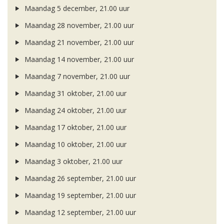
Maandag 5 december, 21.00 uur
Maandag 28 november, 21.00 uur
Maandag 21 november, 21.00 uur
Maandag 14 november, 21.00 uur
Maandag 7 november, 21.00 uur
Maandag 31 oktober, 21.00 uur
Maandag 24 oktober, 21.00 uur
Maandag 17 oktober, 21.00 uur
Maandag 10 oktober, 21.00 uur
Maandag 3 oktober, 21.00 uur
Maandag 26 september, 21.00 uur
Maandag 19 september, 21.00 uur
Maandag 12 september, 21.00 uur