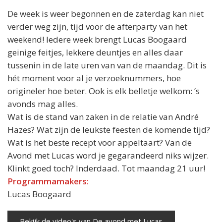
De week is weer begonnen en de zaterdag kan niet
verder weg zijn, tijd voor de afterparty van het
weekend! Iedere week brengt Lucas Boogaard
geinige feitjes, lekkere deuntjes en alles daar
tussenin in de late uren van van de maandag. Dit is
hét moment voor al je verzoeknummers, hoe
origineler hoe beter. Ook is elk belletje welkom: ’s
avonds mag alles.
Wat is de stand van zaken in de relatie van André
Hazes? Wat zijn de leukste feesten de komende tijd?
Wat is het beste recept voor appeltaart? Van de
Avond met Lucas word je gegarandeerd niks wijzer.
Klinkt goed toch? Inderdaad. Tot maandag 21 uur!
Programmamakers:
Lucas Boogaard
Bekijk de video's van De avond met Lucas