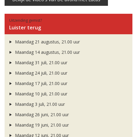
Uitzending gemist?
Luister terug
Maandag 21 augustus, 21.00 uur
Maandag 14 augustus, 21.00 uur
Maandag 31 juli, 21.00 uur
Maandag 24 juli, 21.00 uur
Maandag 17 juli, 21.00 uur
Maandag 10 juli, 21.00 uur
Maandag 3 juli, 21.00 uur
Maandag 26 juni, 21.00 uur
Maandag 19 juni, 21.00 uur
Maandag 12 juni, 21.00 uur