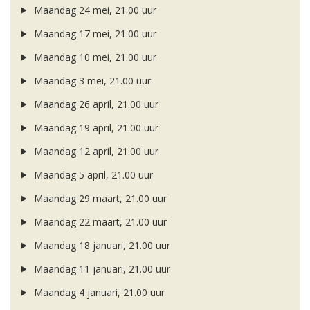
Maandag 24 mei, 21.00 uur
Maandag 17 mei, 21.00 uur
Maandag 10 mei, 21.00 uur
Maandag 3 mei, 21.00 uur
Maandag 26 april, 21.00 uur
Maandag 19 april, 21.00 uur
Maandag 12 april, 21.00 uur
Maandag 5 april, 21.00 uur
Maandag 29 maart, 21.00 uur
Maandag 22 maart, 21.00 uur
Maandag 18 januari, 21.00 uur
Maandag 11 januari, 21.00 uur
Maandag 4 januari, 21.00 uur