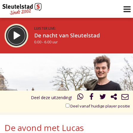
LUISTER LIVE:
De nacht van Sleutelstad
0.00 - 6.00 uur
STRAKS:
De ochtend van Sleutelstad
21.00
22.00
6.00 - 12.00 uur
uur 1 van 2
Vorig uur
Volgend uur
Inklappen
Deel deze uitzending!
Deel vanaf huidige player positie
De avond met Lucas