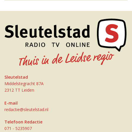
Sleutelstad
Middelstegracht 87A
2312 TT Leiden
E-mail
redactie@sleutelstad.nl
Telefoon Redactie
071 - 5235907