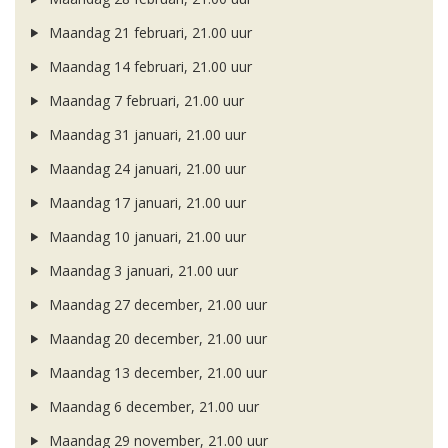
Maandag 21 februari, 21.00 uur
Maandag 14 februari, 21.00 uur
Maandag 7 februari, 21.00 uur
Maandag 31 januari, 21.00 uur
Maandag 24 januari, 21.00 uur
Maandag 17 januari, 21.00 uur
Maandag 10 januari, 21.00 uur
Maandag 3 januari, 21.00 uur
Maandag 27 december, 21.00 uur
Maandag 20 december, 21.00 uur
Maandag 13 december, 21.00 uur
Maandag 6 december, 21.00 uur
Maandag 29 november, 21.00 uur