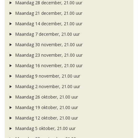
Maandag 28 december, 21.00 uur
Maandag 21 december, 21.00 uur
Maandag 14 december, 21.00 uur
Maandag 7 december, 21.00 uur
Maandag 30 november, 21.00 uur
Maandag 23 november, 21.00 uur
Maandag 16 november, 21.00 uur
Maandag 9 november, 21.00 uur
Maandag 2 november, 21.00 uur
Maandag 26 oktober, 21.00 uur
Maandag 19 oktober, 21.00 uur
Maandag 12 oktober, 21.00 uur
Maandag 5 oktober, 21.00 uur