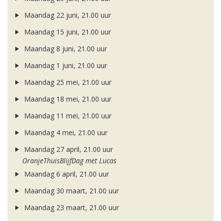
Maandag 22 juni, 21.00 uur
Maandag 15 juni, 21.00 uur
Maandag 8 juni, 21.00 uur
Maandag 1 juni, 21.00 uur
Maandag 25 mei, 21.00 uur
Maandag 18 mei, 21.00 uur
Maandag 11 mei, 21.00 uur
Maandag 4 mei, 21.00 uur
Maandag 27 april, 21.00 uur
OranjeThuisBlijfDag met Lucas
Maandag 6 april, 21.00 uur
Maandag 30 maart, 21.00 uur
Maandag 23 maart, 21.00 uur