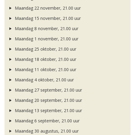
Maandag 22 november, 21.00 uur
Maandag 15 november, 21.00 uur
Maandag 8 november, 21.00 uur
Maandag 1 november, 21.00 uur
Maandag 25 oktober, 21.00 uur
Maandag 18 oktober, 21.00 uur
Maandag 11 oktober, 21.00 uur
Maandag 4 oktober, 21.00 uur
Maandag 27 september, 21.00 uur
Maandag 20 september, 21.00 uur
Maandag 13 september, 21.00 uur
Maandag 6 september, 21.00 uur
Maandag 30 augustus, 21.00 uur