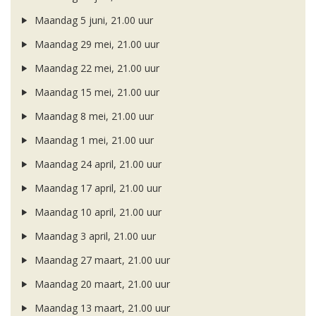
Maandag 5 juni, 21.00 uur
Maandag 29 mei, 21.00 uur
Maandag 22 mei, 21.00 uur
Maandag 15 mei, 21.00 uur
Maandag 8 mei, 21.00 uur
Maandag 1 mei, 21.00 uur
Maandag 24 april, 21.00 uur
Maandag 17 april, 21.00 uur
Maandag 10 april, 21.00 uur
Maandag 3 april, 21.00 uur
Maandag 27 maart, 21.00 uur
Maandag 20 maart, 21.00 uur
Maandag 13 maart, 21.00 uur