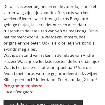
De week is weer begonnen en de zaterdag kan niet
verder weg zijn, tijd voor de afterparty van het
weekend! Iedere week brengt Lucas Boogaard
geinige feitjes, lekkere deuntjes en alles daar
tussenin in de late uren van van de maandag. Dit is
hét moment voor al je verzoeknummers, hoe
origineler hoe beter. Ook is elk belletje welkom: ’s
avonds mag alles.
Wat is de stand van zaken in de relatie van André
Hazes? Wat zijn de leukste feesten de komende tijd?
Wat is het beste recept voor appeltaart? Van de
Avond met Lucas word je gegarandeerd niks wijzer.
Klinkt goed toch? Inderdaad. Tot maandag 21 uur!
Programmamakers:
Lucas Boogaard
Bekijk de video's van De avond met Lucas