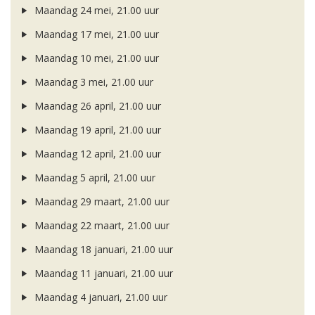
Maandag 24 mei, 21.00 uur
Maandag 17 mei, 21.00 uur
Maandag 10 mei, 21.00 uur
Maandag 3 mei, 21.00 uur
Maandag 26 april, 21.00 uur
Maandag 19 april, 21.00 uur
Maandag 12 april, 21.00 uur
Maandag 5 april, 21.00 uur
Maandag 29 maart, 21.00 uur
Maandag 22 maart, 21.00 uur
Maandag 18 januari, 21.00 uur
Maandag 11 januari, 21.00 uur
Maandag 4 januari, 21.00 uur