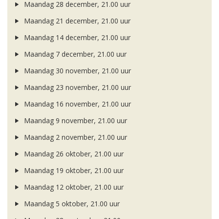
Maandag 28 december, 21.00 uur
Maandag 21 december, 21.00 uur
Maandag 14 december, 21.00 uur
Maandag 7 december, 21.00 uur
Maandag 30 november, 21.00 uur
Maandag 23 november, 21.00 uur
Maandag 16 november, 21.00 uur
Maandag 9 november, 21.00 uur
Maandag 2 november, 21.00 uur
Maandag 26 oktober, 21.00 uur
Maandag 19 oktober, 21.00 uur
Maandag 12 oktober, 21.00 uur
Maandag 5 oktober, 21.00 uur