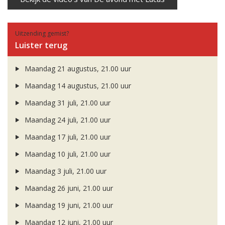
Uitzending gemist?
Luister terug
Maandag 21 augustus, 21.00 uur
Maandag 14 augustus, 21.00 uur
Maandag 31 juli, 21.00 uur
Maandag 24 juli, 21.00 uur
Maandag 17 juli, 21.00 uur
Maandag 10 juli, 21.00 uur
Maandag 3 juli, 21.00 uur
Maandag 26 juni, 21.00 uur
Maandag 19 juni, 21.00 uur
Maandag 12 juni, 21.00 uur