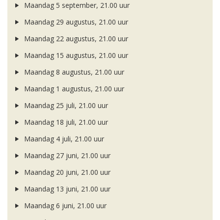
Maandag 5 september, 21.00 uur
Maandag 29 augustus, 21.00 uur
Maandag 22 augustus, 21.00 uur
Maandag 15 augustus, 21.00 uur
Maandag 8 augustus, 21.00 uur
Maandag 1 augustus, 21.00 uur
Maandag 25 juli, 21.00 uur
Maandag 18 juli, 21.00 uur
Maandag 4 juli, 21.00 uur
Maandag 27 juni, 21.00 uur
Maandag 20 juni, 21.00 uur
Maandag 13 juni, 21.00 uur
Maandag 6 juni, 21.00 uur