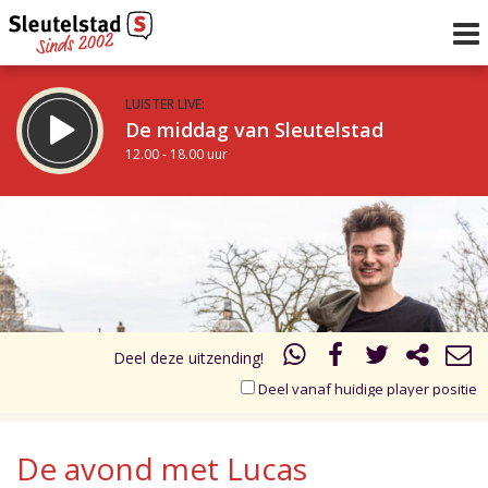
LUISTER LIVE:
De middag van Sleutelstad
12.00 - 18.00 uur
STRAKS:
De vrijdagavond met Keanu
21.00
22.00
18.00 - 19.00 uur
uur 1 van 2
Vorig uur
Volgend uur
Inklappen
Deel deze uitzending!
Deel vanaf huidige player positie
De avond met Lucas