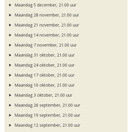
Maandag 5 december, 21.00 uur
Maandag 28 november, 21.00 uur
Maandag 21 november, 21.00 uur
Maandag 14 november, 21.00 uur
Maandag 7 november, 21.00 uur
Maandag 31 oktober, 21.00 uur
Maandag 24 oktober, 21.00 uur
Maandag 17 oktober, 21.00 uur
Maandag 10 oktober, 21.00 uur
Maandag 3 oktober, 21.00 uur
Maandag 26 september, 21.00 uur
Maandag 19 september, 21.00 uur
Maandag 12 september, 21.00 uur