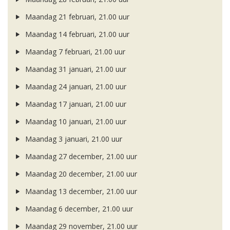
Maandag 21 februari, 21.00 uur
Maandag 14 februari, 21.00 uur
Maandag 7 februari, 21.00 uur
Maandag 31 januari, 21.00 uur
Maandag 24 januari, 21.00 uur
Maandag 17 januari, 21.00 uur
Maandag 10 januari, 21.00 uur
Maandag 3 januari, 21.00 uur
Maandag 27 december, 21.00 uur
Maandag 20 december, 21.00 uur
Maandag 13 december, 21.00 uur
Maandag 6 december, 21.00 uur
Maandag 29 november, 21.00 uur