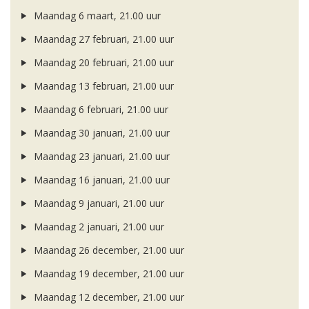
Maandag 6 maart, 21.00 uur
Maandag 27 februari, 21.00 uur
Maandag 20 februari, 21.00 uur
Maandag 13 februari, 21.00 uur
Maandag 6 februari, 21.00 uur
Maandag 30 januari, 21.00 uur
Maandag 23 januari, 21.00 uur
Maandag 16 januari, 21.00 uur
Maandag 9 januari, 21.00 uur
Maandag 2 januari, 21.00 uur
Maandag 26 december, 21.00 uur
Maandag 19 december, 21.00 uur
Maandag 12 december, 21.00 uur