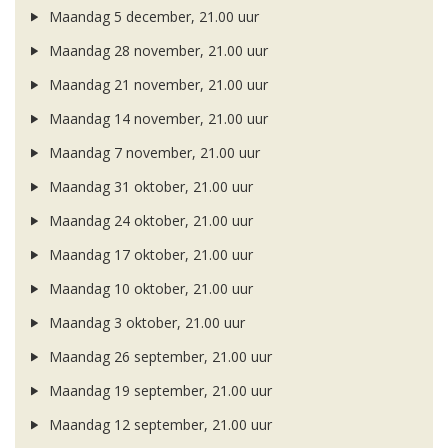
Maandag 5 december, 21.00 uur
Maandag 28 november, 21.00 uur
Maandag 21 november, 21.00 uur
Maandag 14 november, 21.00 uur
Maandag 7 november, 21.00 uur
Maandag 31 oktober, 21.00 uur
Maandag 24 oktober, 21.00 uur
Maandag 17 oktober, 21.00 uur
Maandag 10 oktober, 21.00 uur
Maandag 3 oktober, 21.00 uur
Maandag 26 september, 21.00 uur
Maandag 19 september, 21.00 uur
Maandag 12 september, 21.00 uur