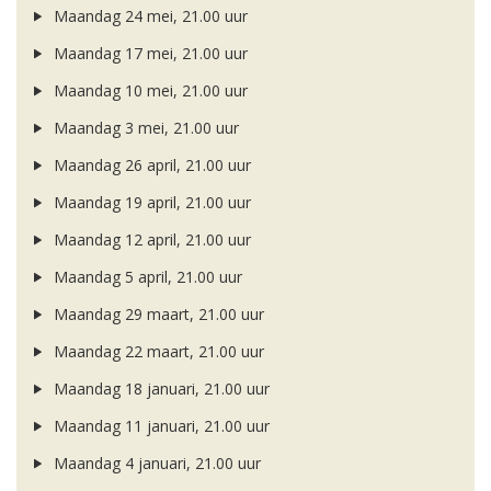
Maandag 24 mei, 21.00 uur
Maandag 17 mei, 21.00 uur
Maandag 10 mei, 21.00 uur
Maandag 3 mei, 21.00 uur
Maandag 26 april, 21.00 uur
Maandag 19 april, 21.00 uur
Maandag 12 april, 21.00 uur
Maandag 5 april, 21.00 uur
Maandag 29 maart, 21.00 uur
Maandag 22 maart, 21.00 uur
Maandag 18 januari, 21.00 uur
Maandag 11 januari, 21.00 uur
Maandag 4 januari, 21.00 uur