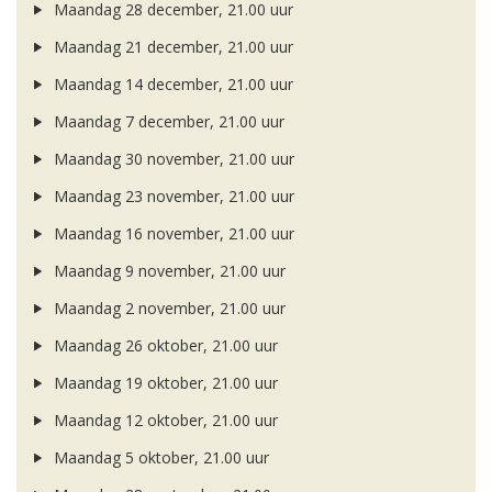
Maandag 28 december, 21.00 uur
Maandag 21 december, 21.00 uur
Maandag 14 december, 21.00 uur
Maandag 7 december, 21.00 uur
Maandag 30 november, 21.00 uur
Maandag 23 november, 21.00 uur
Maandag 16 november, 21.00 uur
Maandag 9 november, 21.00 uur
Maandag 2 november, 21.00 uur
Maandag 26 oktober, 21.00 uur
Maandag 19 oktober, 21.00 uur
Maandag 12 oktober, 21.00 uur
Maandag 5 oktober, 21.00 uur