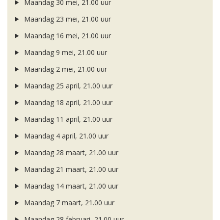
Maandag 30 mei, 21.00 uur
Maandag 23 mei, 21.00 uur
Maandag 16 mei, 21.00 uur
Maandag 9 mei, 21.00 uur
Maandag 2 mei, 21.00 uur
Maandag 25 april, 21.00 uur
Maandag 18 april, 21.00 uur
Maandag 11 april, 21.00 uur
Maandag 4 april, 21.00 uur
Maandag 28 maart, 21.00 uur
Maandag 21 maart, 21.00 uur
Maandag 14 maart, 21.00 uur
Maandag 7 maart, 21.00 uur
Maandag 28 februari, 21.00 uur