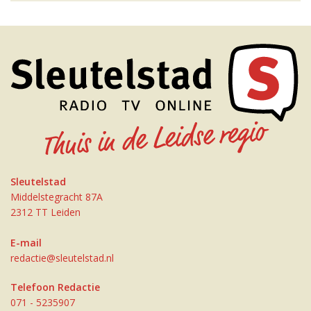
Sleutelstad
Middelstegracht 87A
2312 TT Leiden
E-mail
redactie@sleutelstad.nl
Telefoon Redactie
071 - 5235907