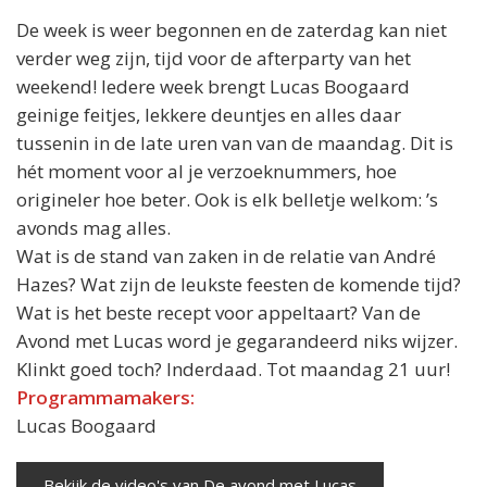
De week is weer begonnen en de zaterdag kan niet
verder weg zijn, tijd voor de afterparty van het
weekend! Iedere week brengt Lucas Boogaard
geinige feitjes, lekkere deuntjes en alles daar
tussenin in de late uren van van de maandag. Dit is
hét moment voor al je verzoeknummers, hoe
origineler hoe beter. Ook is elk belletje welkom: ’s
avonds mag alles.
Wat is de stand van zaken in de relatie van André
Hazes? Wat zijn de leukste feesten de komende tijd?
Wat is het beste recept voor appeltaart? Van de
Avond met Lucas word je gegarandeerd niks wijzer.
Klinkt goed toch? Inderdaad. Tot maandag 21 uur!
Programmamakers:
Lucas Boogaard
Bekijk de video's van De avond met Lucas