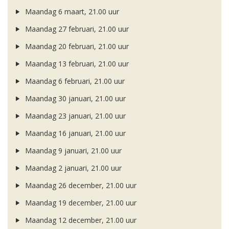
Maandag 6 maart, 21.00 uur
Maandag 27 februari, 21.00 uur
Maandag 20 februari, 21.00 uur
Maandag 13 februari, 21.00 uur
Maandag 6 februari, 21.00 uur
Maandag 30 januari, 21.00 uur
Maandag 23 januari, 21.00 uur
Maandag 16 januari, 21.00 uur
Maandag 9 januari, 21.00 uur
Maandag 2 januari, 21.00 uur
Maandag 26 december, 21.00 uur
Maandag 19 december, 21.00 uur
Maandag 12 december, 21.00 uur