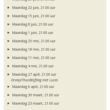
Maandag 22 juni, 21.00 uur
Maandag 15 juni, 21.00 uur
Maandag 8 juni, 21.00 uur
Maandag 1 juni, 21.00 uur
Maandag 25 mei, 21.00 uur
Maandag 18 mei, 21.00 uur
Maandag 11 mei, 21.00 uur
Maandag 4 mei, 21.00 uur
Maandag 27 april, 21.00 uur
OranjeThuisBlijfDag met Lucas
Maandag 6 april, 21.00 uur
Maandag 30 maart, 21.00 uur
Maandag 23 maart, 21.00 uur