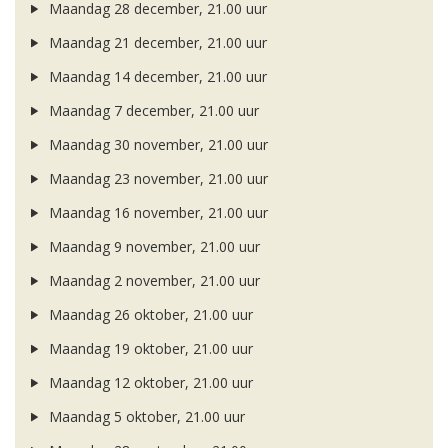
Maandag 28 december, 21.00 uur
Maandag 21 december, 21.00 uur
Maandag 14 december, 21.00 uur
Maandag 7 december, 21.00 uur
Maandag 30 november, 21.00 uur
Maandag 23 november, 21.00 uur
Maandag 16 november, 21.00 uur
Maandag 9 november, 21.00 uur
Maandag 2 november, 21.00 uur
Maandag 26 oktober, 21.00 uur
Maandag 19 oktober, 21.00 uur
Maandag 12 oktober, 21.00 uur
Maandag 5 oktober, 21.00 uur