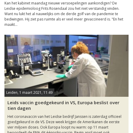
Kan het kabinet maandag nieuwe versoepelingen aankondigen? De
Leidse epidemioloog Frits Rosendaal zou het niet verstandig vinden.
Want nu lukt het al nauwelijks om de derde golf van de pandemie te
bedwingen. Hij ziet pas ruimte als er veel meer gevaccineerd is. "En het
maakt...
Leiden, 1 maart 2021, 11:49
Leids vaccin goedgekeurd in VS, Europa beslist over
tien dagen
Het coronavaccin van het Leidse bedrijf Janssen is zaterdag officieel
goedgekeurd in de VS. Deze week krijgen de Amerikanen de eerste
vier miljoen doses. Ook Europa loopt nu warm: op 11 maart
beoordeelt de EMA dit éénpriks-vaccin. Begin april moet ook