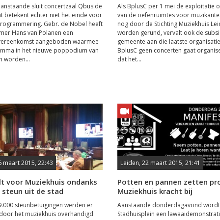
anstaande sluit concertzaal Qbus de
Als BplusC per 1 mei de exploitatie
t betekent echter niet het einde voor
van de oefenruimtes voor muzikante
rogrammering. Gebr. de Nobel heeft
nog door de Stichting Muziekhuis Le
nemer Hans van Polanen een
worden gerund, vervalt ook de subsi
vereenkomst aangeboden waarmee
gemeente aan die laatste organisati
amma in het nieuwe poppodium van
BplusC geen concerten gaat organiser
n worden...
dat het...
6 maart 2015, 22:43
Leiden, 22 maart 2015, 21:41
lt voor Muziekhuis ondanks
Potten en pannen zetten pr
steun uit de stad
Muziekhuis kracht bij
.000 steunbetuigingen werden er
Aanstaande donderdagavond wordt
door het muziekhuis overhandigd
Stadhuisplein een lawaaidemonstrat