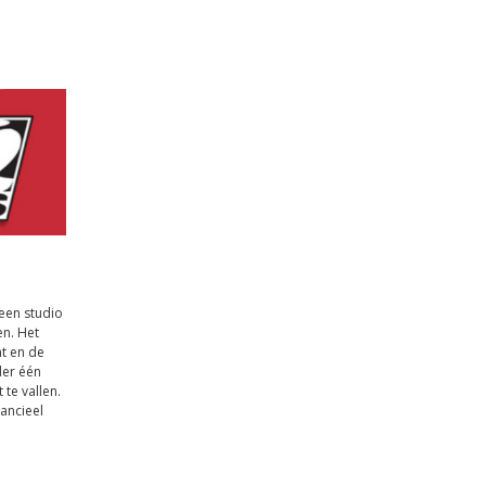
een studio
n. Het
t en de
der één
 te vallen.
nancieel