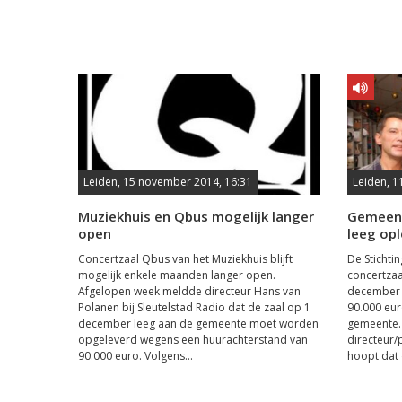
Leiden, 15 november 2014, 16:31
Leiden, 1
Muziekhuis en Qbus mogelijk langer
Gemeent
open
leeg op
Concertzaal Qbus van het Muziekhuis blijft
De Stichti
mogelijk enkele maanden langer open.
concertzaa
Afgelopen week meldde directeur Hans van
december l
Polanen bij Sleutelstad Radio dat de zaal op 1
90.000 eur
december leeg aan de gemeente moet worden
gemeente. 
opgeleverd wegens een huurachterstand van
directeur
90.000 euro. Volgens...
hoopt dat 