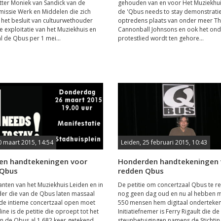
tter Moniek van Sandick van de
gehouden van en voor Het Muziekhui
issie Werk en Middelen die zich
de 'Qbus needs to stay demonstratie
het besluit van cultuurwethouder
optredens plaats van onder meer T
de exploitatie van het Muziekhuis en
Cannonball Johnsons en ook het on
l de Qbus per 1 mei...
protestlied wordt ten gehore...
0 maart 2015, 14:54
Leiden, 25 februari 2015, 10:43
en handtekeningen voor
Honderden handtekeningen 
 Qbus
redden Qbus
nten van het Muziekhuis Leiden en in
De petitie om concertzaal Qbus te r
der die van de Qbus laten massaal
nog geen dag oud en nu al hebben 
de intieme concertzaal open moet
550 mensen hem digitaal onderteke
line is de petitie die oproept tot het
Initiatiefnemer is Ferry Rigault die de
 de Qbus al 1.682 keer getekend.
steunbetuigingen namens de Stichtin