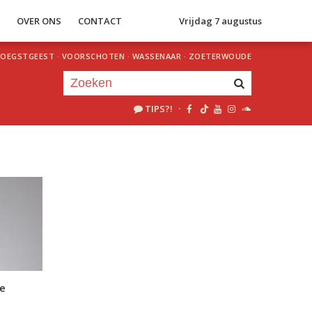
S
OVER ONS
CONTACT
Vrijdag 7 augustus
OEGSTGEEST
·
VOORSCHOTEN
·
WASSENAAR
·
ZOETERWOUDE
TIPS?!
·
Je luistert nu naar
uur 1 van 0
«
Vorig uur
Volgend uur
»
e