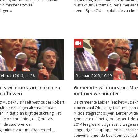
zijn minstens zoveel
Muziekhuis verzamelt. Per 1 mei aan
ngen...
neemt BplusC de exploitatie van het..
 februari 2015, 14:28
6 januari 2015, 16:49
uis wil doorstart maken en
Gemeente wil doorstart Muz
n aflossen
met nieuwe huurder
ng Muziekhuis heeft wethouder Robert
De gemeente Leiden laat het Muziekh
Cultuur een eigen alternatief plan
concertzaal Qbus nog tot 1 mei aan 
 In dat plan blijft de stichting Het
Middelstegracht blijven. Eerder wild
 de oefenruimtes, de Qbus als
gemeente dat het gebouw per 1 de
l, de studio en de
2014 leeg werd opgeleverd wegens 
sruimte voor muzikanten zelf...
langdurige en oplopende huurachter
convenant met de buurt om overlast.