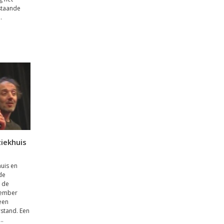
staande
.
iekhuis
uis en
de
e de
cember
een
stand. Een
..