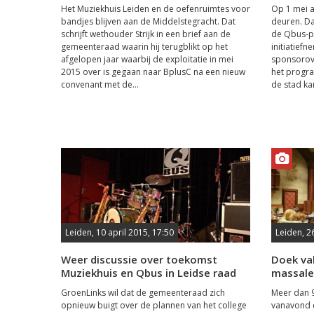
Het Muziekhuis Leiden en de oefenruimtes voor
Op 1 mei a
bandjes blijven aan de Middelstegracht. Dat
deuren. Da
schrijft wethouder Strijk in een brief aan de
de Qbus-p
gemeenteraad waarin hij terugblikt op het
initiatief
afgelopen jaar waarbij de exploitatie in mei
sponsoro
2015 over is gegaan naar BplusC na een nieuw
het progr
convenant met de...
de stad ka
Leiden, 10 april 2015, 17:50
Leiden, 2
Weer discussie over toekomst
Doek va
Muziekhuis en Qbus in Leidse raad
massale 
GroenLinks wil dat de gemeenteraad zich
Meer dan 9
opnieuw buigt over de plannen van het college
vanavond 