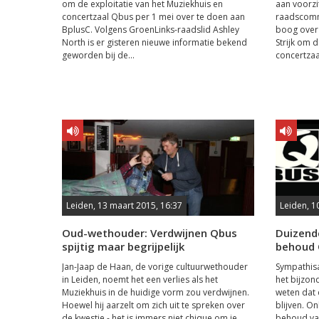
om de exploitatie van het Muziekhuis en
aan voorzi
concertzaal Qbus per 1 mei over te doen aan
raadscomm
BplusC. Volgens GroenLinks-raadslid Ashley
boog over 
North is er gisteren nieuwe informatie bekend
Strijk om 
geworden bij de...
concertzaa
Leiden, 13 maart 2015, 16:37
Leiden, 1
Oud-wethouder: Verdwijnen Qbus
Duizend
spijtig maar begrijpelijk
behoud
Jan-Jaap de Haan, de vorige cultuurwethouder
Sympathisa
in Leiden, noemt het een verlies als het
het bijzon
Muziekhuis in de huidige vorm zou verdwijnen.
weten dat 
Hoewel hij aarzelt om zich uit te spreken over
blijven. On
de kwestie - het is immers niet chique om je
behoud van