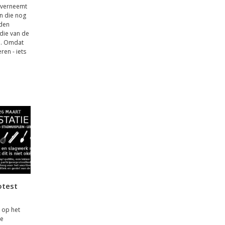
 overneemt
n die nog
iden
die van de
e. Omdat
en - iets
otest
 op het
ie