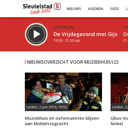
NIEUWS
AGENDA
GIDS
LUISTER LIVE:
ST
De Vrijdagavond met Gijs
D
19.00 - 21.00 uur
21.
NIEUWSOVERZICHT VOOR MUZIEKHUIS123
Inklappen
Leiden, 2 juni 2016, 16:52
Leiden, 2
Muziekhuis en oefenruimtes blijven
Qbus ma
aan Middelstegracht
Nobel