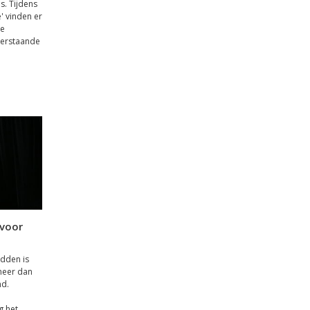
s. Tijdens
' vinden er
he
derstaande
voor
edden is
meer dan
nd.
g het