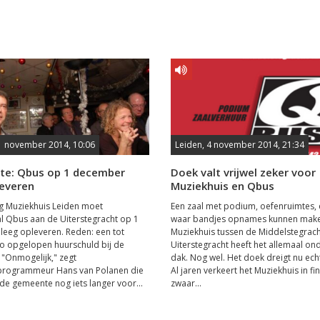
1 november 2014, 10:06
Leiden, 4 november 2014, 21:34
e: Qbus op 1 december
Doek valt vrijwel zeker voor
leveren
Muziekhuis en Qbus
ng Muziekhuis Leiden moet
Een zaal met podium, oefenruimtes, 
l Qbus aan de Uiterstegracht op 1
waar bandjes opnames kunnen make
eeg opleveren. Reden: een tot
Muziekhuis tussen de Middelstegrach
o opgelopen huurschuld bij de
Uiterstegracht heeft het allemaal on
"Onmogelijk," zegt
dak. Nog wel. Het doek dreigt nu echt
/programmeur Hans van Polanen die
Al jaren verkeert het Muziekhuis in fi
de gemeente nog iets langer voor...
zwaar...