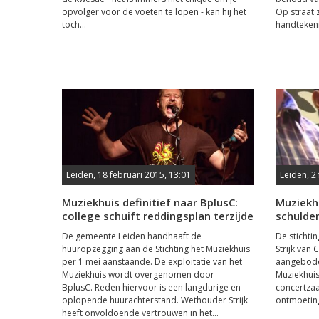
opvolger voor de voeten te lopen - kan hij het
Op straat 
toch...
handtekeni
Leiden, 18 februari 2015, 13:01
Leiden, 2
Muziekhuis definitief naar BplusC:
Muziekh
college schuift reddingsplan terzijde
schulde
De gemeente Leiden handhaaft de
De stichti
huuropzegging aan de Stichting het Muziekhuis
Strijk van 
per 1 mei aanstaande. De exploitatie van het
aangeboden.
Muziekhuis wordt overgenomen door
Muziekhuis
BplusC. Reden hiervoor is een langdurige en
concertzaa
oplopende huurachterstand. Wethouder Strijk
ontmoeting
heeft onvoldoende vertrouwen in het...