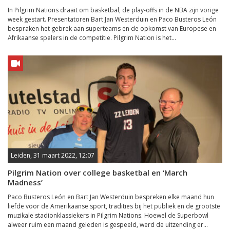
In Pilgrim Nations draait om basketbal, de play-offs in de NBA zijn vorige
week gestart. Presentatoren Bart Jan Westerduin en Paco Busteros León
bespraken het gebrek aan superteams en de opkomst van Europese en
Afrikaanse spelers in de competitie. Pilgrim Nation is het...
Leiden, 31 maart 2022, 12:07
Pilgrim Nation over college basketbal en ‘March
Madness’
Paco Busteros León en Bart Jan Westerduin bespreken elke maand hun
liefde voor de Amerikaanse sport, tradities bij het publiek en de grootste
muzikale stadionklassiekers in Pilgrim Nations. Hoewel de Superbowl
alweer ruim een maand geleden is gespeeld, werd de uitzending er...