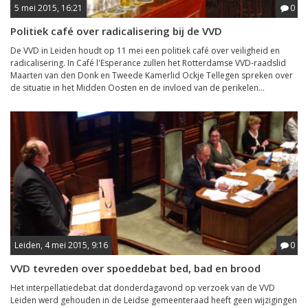
5 mei 2015, 16:21
0
Politiek café over radicalisering bij de VVD
De VVD in Leiden houdt op 11 mei een politiek café over veiligheid en
radicalisering. In Café l'Esperance zullen het Rotterdamse VVD-raadslid
Maarten van den Donk en Tweede Kamerlid Ockje Tellegen spreken over
de situatie in het Midden Oosten en de invloed van de perikelen...
Leiden, 4 mei 2015, 9:16
0
VVD tevreden over spoeddebat bed, bad en brood
Het interpellatiedebat dat donderdagavond op verzoek van de VVD
Leiden werd gehouden in de Leidse gemeenteraad heeft geen wijzigingen