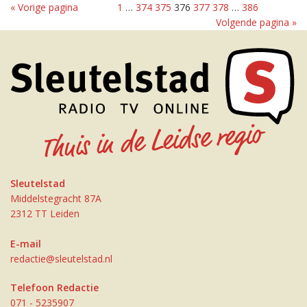
« Vorige pagina
1
…
374
375
376
377
378
…
386
Volgende pagina »
Sleutelstad
Middelstegracht 87A
2312 TT Leiden
E-mail
redactie@sleutelstad.nl
Telefoon Redactie
071 - 5235907