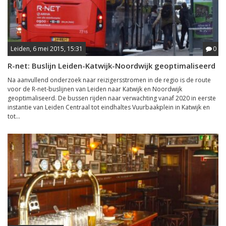
Leiden, 6 mei 2015, 15:31
0
R-net: Buslijn Leiden-Katwijk-Noordwijk geoptimaliseerd
Na aanvullend onderzoek naar reizigersstromen in de regio is de route
voor de R-net-buslijnen van Leiden naar Katwijk en Noordwijk
geoptimaliseerd. De bussen rijden naar verwachting vanaf 2020 in eerste
instantie van Leiden Centraal tot eindhaltes Vuurbaakplein in Katwijk en
tot...