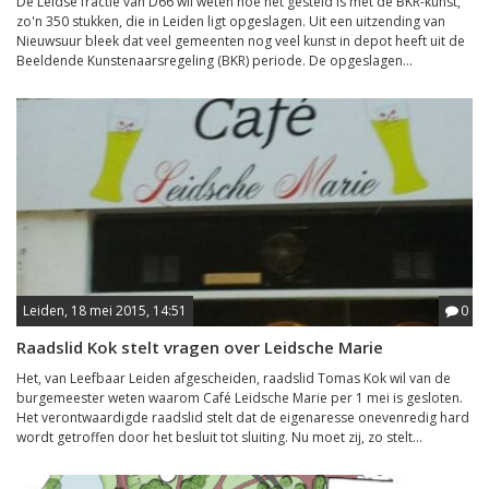
De Leidse fractie van D66 wil weten hoe het gesteld is met de BKR-kunst,
zo'n 350 stukken, die in Leiden ligt opgeslagen. Uit een uitzending van
Nieuwsuur bleek dat veel gemeenten nog veel kunst in depot heeft uit de
Beeldende Kunstenaarsregeling (BKR) periode. De opgeslagen...
Leiden, 18 mei 2015, 14:51
0
Raadslid Kok stelt vragen over Leidsche Marie
Het, van Leefbaar Leiden afgescheiden, raadslid Tomas Kok wil van de
burgemeester weten waarom Café Leidsche Marie per 1 mei is gesloten.
Het verontwaardigde raadslid stelt dat de eigenaresse onevenredig hard
wordt getroffen door het besluit tot sluiting. Nu moet zij, zo stelt...