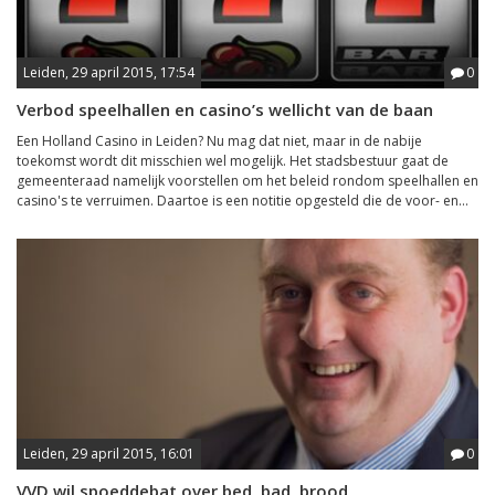
Leiden, 29 april 2015, 17:54
0
Verbod speelhallen en casino’s wellicht van de baan
Een Holland Casino in Leiden? Nu mag dat niet, maar in de nabije
toekomst wordt dit misschien wel mogelijk. Het stadsbestuur gaat de
gemeenteraad namelijk voorstellen om het beleid rondom speelhallen en
casino's te verruimen. Daartoe is een notitie opgesteld die de voor- en...
Leiden, 29 april 2015, 16:01
0
VVD wil spoeddebat over bed, bad, brood