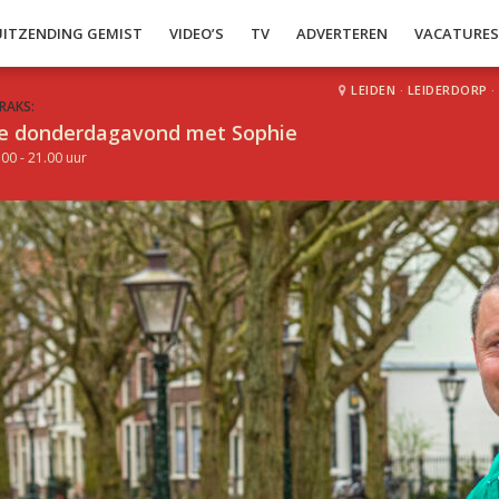
UITZENDING GEMIST
VIDEO’S
TV
ADVERTEREN
VACATURE
LEIDEN
·
LEIDERDORP
·
RAKS:
e donderdagavond met Sophie
.00 - 21.00 uur