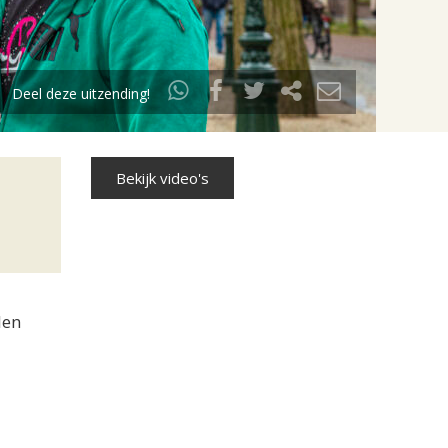
Deel deze uitzending!
Bekijk video's
len