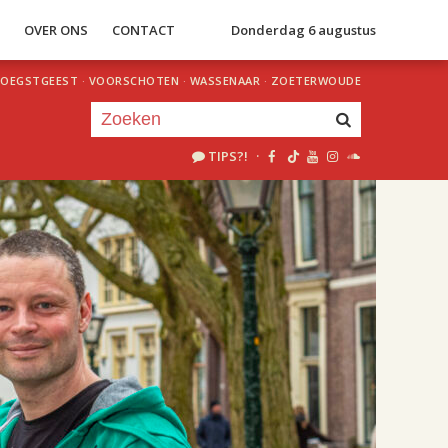
S
OVER ONS
CONTACT
Donderdag 6 augustus
OEGSTGEEST
·
VOORSCHOTEN
·
WASSENAAR
·
ZOETERWOUDE
TIPS?!
·
Je luistert nu naar
uur 1 van 2
«
Vorig uur
Volgend uur
»
20.00