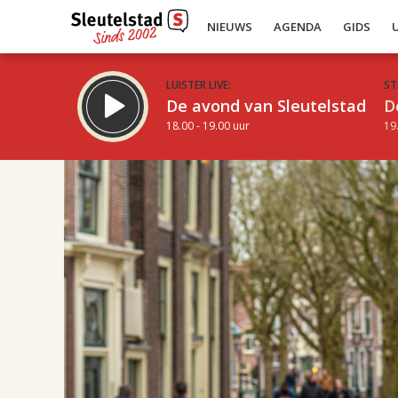
NIEUWS
AGENDA
GIDS
LUISTER LIVE:
ST
De avond van Sleutelstad
D
18.00 - 19.00 uur
19
19.00
Inklappen