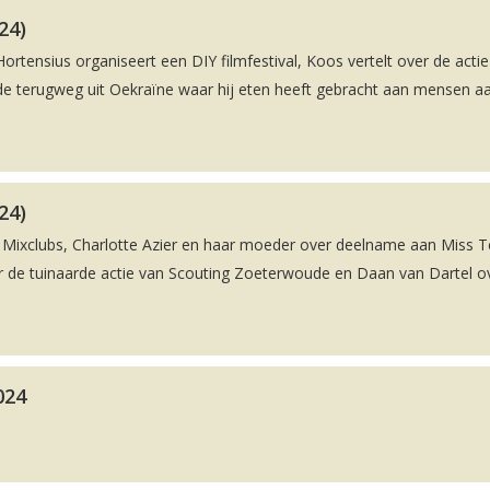
24)
ortensius organiseert een DIY filmfestival, Koos vertelt over de actie
p de terugweg uit Oekraïne waar hij eten heeft gebracht aan mensen a
24)
ng Mixclubs, Charlotte Azier en haar moeder over deelname aan Miss 
r de tuinaarde actie van Scouting Zoeterwoude en Daan van Dartel o
024