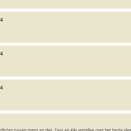
24
24
24
nflicten tussen mens en dier. Tess en Kiki vertellen over het beste ide