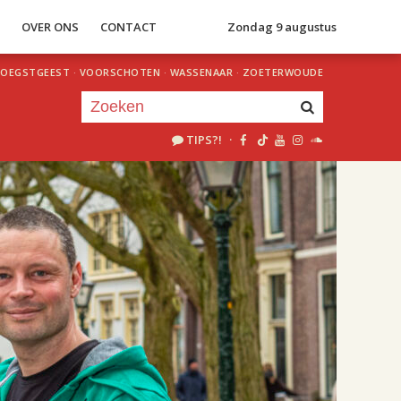
S
OVER ONS
CONTACT
Zondag 9 augustus
OEGSTGEEST
·
VOORSCHOTEN
·
WASSENAAR
·
ZOETERWOUDE
TIPS?!
·
Je luistert nu naar
uur 1 van 2
«
Vorig uur
Volgend uur
»
20.00