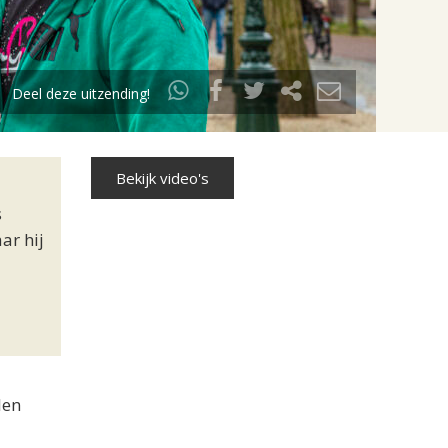
Deel deze uitzending!
Bekijk video's
s
ar hij
len