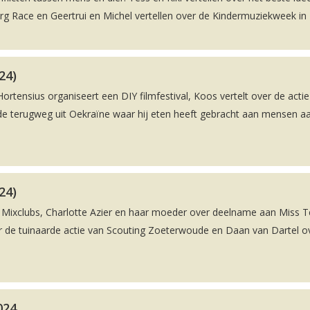
rg Race en Geertrui en Michel vertellen over de Kindermuziekweek in 
24)
ortensius organiseert een DIY filmfestival, Koos vertelt over de actie
p de terugweg uit Oekraïne waar hij eten heeft gebracht aan mensen a
24)
ng Mixclubs, Charlotte Azier en haar moeder over deelname aan Miss 
r de tuinaarde actie van Scouting Zoeterwoude en Daan van Dartel o
024