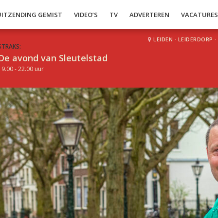
UITZENDING GEMIST
VIDEO’S
TV
ADVERTEREN
VACATURE
LEIDEN
·
LEIDERDORP
·
STRAKS:
De avond van Sleutelstad
19.00 - 22.00 uur