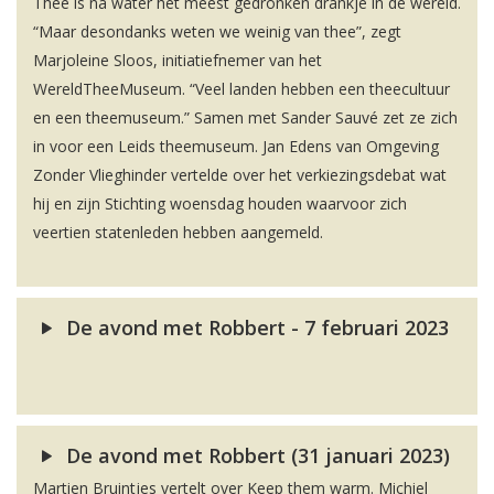
Thee is na water het meest gedronken drankje in de wereld.
“Maar desondanks weten we weinig van thee”, zegt
Marjoleine Sloos, initiatiefnemer van het
WereldTheeMuseum. “Veel landen hebben een theecultuur
en een theemuseum.” Samen met Sander Sauvé zet ze zich
in voor een Leids theemuseum. Jan Edens van Omgeving
Zonder Vlieghinder vertelde over het verkiezingsdebat wat
hij en zijn Stichting woensdag houden waarvoor zich
veertien statenleden hebben aangemeld.
De avond met Robbert - 7 februari 2023
De avond met Robbert (31 januari 2023)
Martien Bruintjes vertelt over Keep them warm. Michiel