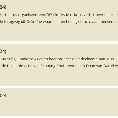
24)
ortensius organiseert een DIY filmfestival, Koos vertelt over de actie
p de terugweg uit Oekraïne waar hij eten heeft gebracht aan mensen a
24)
ng Mixclubs, Charlotte Azier en haar moeder over deelname aan Miss 
r de tuinaarde actie van Scouting Zoeterwoude en Daan van Dartel o
024