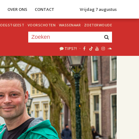
S
OVER ONS
CONTACT
Vrijdag 7 augustus
OEGSTGEEST
·
VOORSCHOTEN
·
WASSENAAR
·
ZOETERWOUDE
TIPS?!
·
Je luistert nu naar
uur 1 van 2
«
Vorig uur
Volgend uur
»
20.00