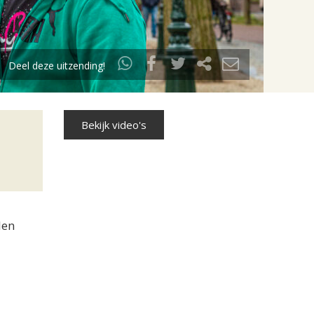
Deel deze uitzending!
Bekijk video's
len