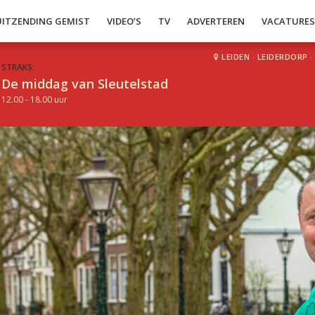
UITZENDING GEMIST
VIDEO’S
TV
ADVERTEREN
VACATURE
LEIDEN
·
LEIDERDORP
·
STRAKS:
De middag van Sleutelstad
12.00 - 18.00 uur