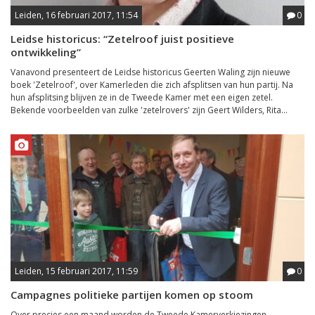
Leiden, 16 februari 2017, 11:54
0
Leidse historicus: “Zetelroof juist positieve
ontwikkeling”
Vanavond presenteert de Leidse historicus Geerten Waling zijn nieuwe
boek 'Zetelroof', over Kamerleden die zich afsplitsen van hun partij. Na
hun afsplitsing blijven ze in de Tweede Kamer met een eigen zetel.
Bekende voorbeelden van zulke 'zetelrovers' zijn Geert Wilders, Rita...
Leiden, 15 februari 2017, 11:59
0
Campagnes politieke partijen komen op stoom
Over precies een maand worden de Tweede Kamerverkiezingen