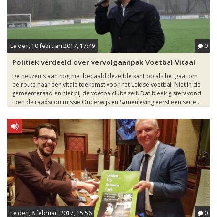
Leiden, 10 februari 2017, 17:49
0
Politiek verdeeld over vervolgaanpak Voetbal Vitaal
De neuzen staan nog niet bepaald dezelfde kant op als het gaat om
de route naar een vitale toekomst voor het Leidse voetbal. Niet in de
gemeenteraad en niet bij de voetbalclubs zelf. Dat bleek gisteravond
toen de raadscommissie Onderwijs en Samenleving eerst een serie...
Leiden, 8 februari 2017, 15:56
0