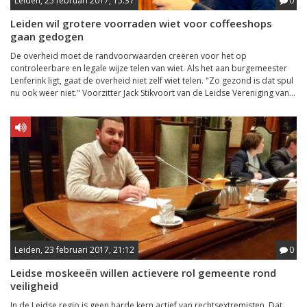
Leiden, 25 februari 2017, 15:37
0
Leiden wil grotere voorraden wiet voor coffeeshops
gaan gedogen
De overheid moet de randvoorwaarden creëren voor het op
controleerbare en legale wijze telen van wiet. Als het aan burgemeester
Lenferink ligt, gaat de overheid niet zelf wiet telen. "Zo gezond is dat spul
nu ook weer niet." Voorzitter Jack Stikvoort van de Leidse Vereniging van...
Leiden, 23 februari 2017, 21:12
0
Leidse moskeeën willen actievere rol gemeente rond
veiligheid
In de Leidse regio is geen harde kern actief van rechtsextremisten. Dat