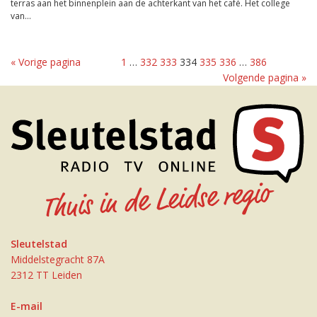
terras aan het binnenplein aan de achterkant van het café. Het college
van...
« Vorige pagina
1
…
332
333
334
335
336
…
386
Volgende pagina »
Sleutelstad
Middelstegracht 87A
2312 TT Leiden
E-mail