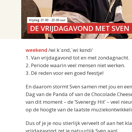
Vrijdag 21.00 - 23.00 uur
DE VRIJDAGAVOND MET SVEN
weekend
/wiːkˈɛnd,ˈwiːkɛnd/
1. Van vrijdagavond tot en met zondagnacht.
2. Periode waarin veel mensen niet werken.
3. Dé reden voor een goed feestje!
En daarom stormt Sven samen met jou en een he
Dag van de Panda of van de Chocolade Cheesecake
van dit moment – de ‘Svenergy Hit’ – veel nie
op de hoogte van de laatste muziekontwikkel
Dus of je je nou stierlijk verveelt of aan het
vrijdagavond zet je natuurlijk Sven aan!