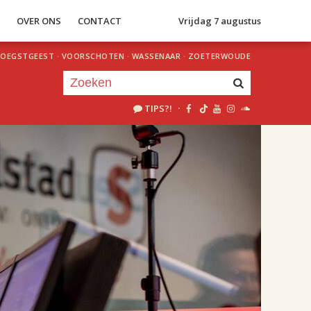
S
OVER ONS
CONTACT
Vrijdag 7 augustus
OEGSTGEEST
·
VOORSCHOTEN
·
WASSENAAR
·
ZOETERWOUDE
TIPS?!
·
Je luistert nu naar
uur 1 van 2
«
Vorig uur
Volgend uur
»
22.00