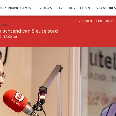
UITZENDING GEMIST
VIDEO’S
TV
ADVERTEREN
VACATURE
LEIDEN
·
LEIDERDORP
·
RAKS:
 ochtend van Sleutelstad
0 - 12.00 uur