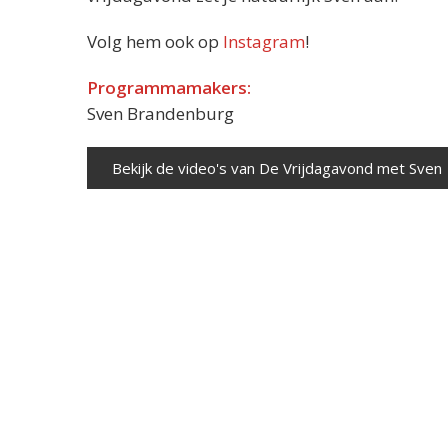
Volg hem ook op
Instagram
!
Programmamakers:
Sven Brandenburg
Bekijk de video's van De Vrijdagavond met Sven