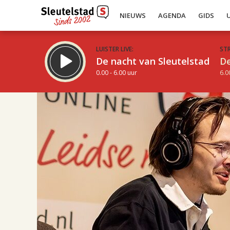
NIEUWS
AGENDA
GIDS
LUISTER LIVE:
ST
De nacht van Sleutelstad
De
0.00 - 6.00 uur
6.0
21.00
Inklappen