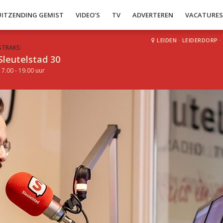
UITZENDING GEMIST
VIDEO’S
TV
ADVERTEREN
VACATURE
LEIDEN
·
LEIDERDORP
·
STRAKS:
Sleutelstad 30
17.00 - 19.00 uur