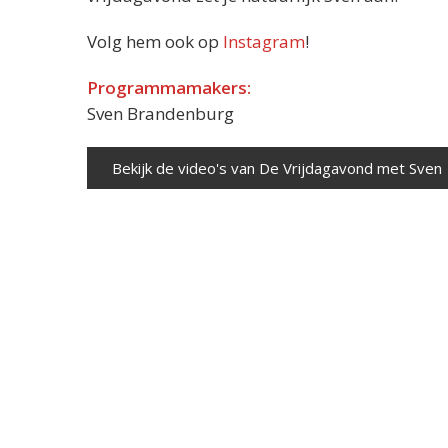
Volg hem ook op
Instagram
!
Programmamakers:
Sven Brandenburg
Bekijk de video's van De Vrijdagavond met Sven