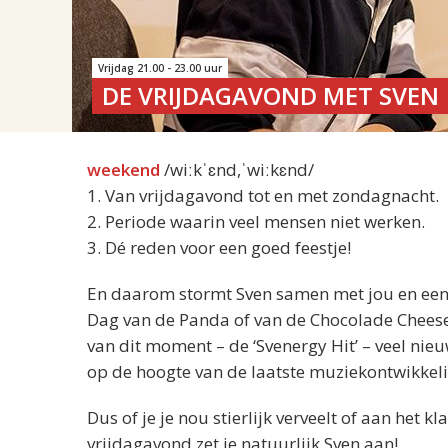
Vrijdag 21.00 - 23.00 uur
DE VRIJDAGAVOND MET SVEN
weekend
/wiːkˈɛnd,ˈwiːkɛnd/
1. Van vrijdagavond tot en met zondagnacht.
2. Periode waarin veel mensen niet werken.
3. Dé reden voor een goed feestje!
En daarom stormt Sven samen met jou en een he
Dag van de Panda of van de Chocolade Cheesecake
van dit moment – de ‘Svenergy Hit’ – veel nie
op de hoogte van de laatste muziekontwikkel
Dus of je je nou stierlijk verveelt of aan het
vrijdagavond zet je natuurlijk Sven aan!