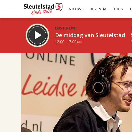
NIEUWS
AGENDA
GIDS
LUISTER LIVE:
De middag van Sleutelstad
12.00 - 17.00 uur
21.00
Inklappen