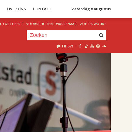
S
OVER ONS
CONTACT
Zaterdag 8 augustus
OEGSTGEEST
·
VOORSCHOTEN
·
WASSENAAR
·
ZOETERWOUDE
TIPS?!
·
Je luistert nu naar
uur 1 van 2
«
Vorig uur
Volgend uur
»
22.00