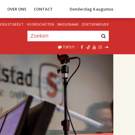
S
OVER ONS
CONTACT
Donderdag 6 augustus
OEGSTGEEST
·
VOORSCHOTEN
·
WASSENAAR
·
ZOETERWOUDE
TIPS?!
·
Je luistert nu naar
uur 1 van 2
«
Vorig uur
Volgend uur
»
22.00