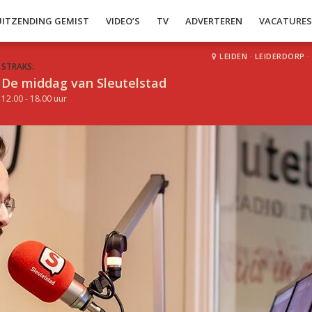
UITZENDING GEMIST
VIDEO’S
TV
ADVERTEREN
VACATURE
LEIDEN
·
LEIDERDORP
·
STRAKS:
De middag van Sleutelstad
12.00 - 18.00 uur