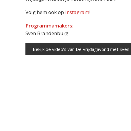
Volg hem ook op
Instagram
!
Programmamakers:
Sven Brandenburg
Bekijk de video's van De Vrijdagavond met Sven