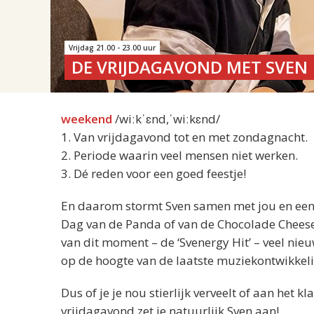
Vrijdag 21.00 - 23.00 uur
DE VRIJDAGAVOND MET SVEN
weekend
/wiːkˈɛnd,ˈwiːkɛnd/
1. Van vrijdagavond tot en met zondagnacht.
2. Periode waarin veel mensen niet werken.
3. Dé reden voor een goed feestje!
En daarom stormt Sven samen met jou en een he
Dag van de Panda of van de Chocolade Cheesecake
van dit moment – de ‘Svenergy Hit’ – veel nie
op de hoogte van de laatste muziekontwikkel
Dus of je je nou stierlijk verveelt of aan het
vrijdagavond zet je natuurlijk Sven aan!