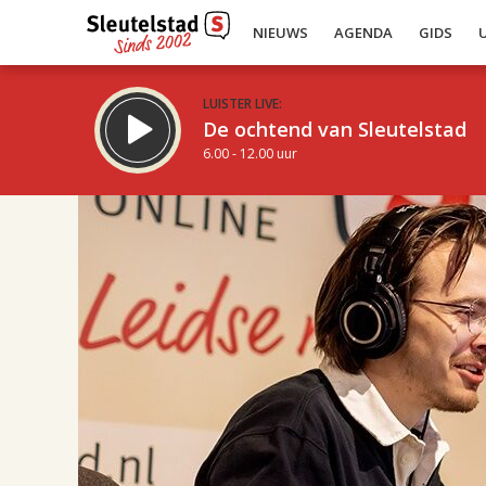
NIEUWS
AGENDA
GIDS
LUISTER LIVE:
De ochtend van Sleutelstad
6.00 - 12.00 uur
21.00
Inklappen