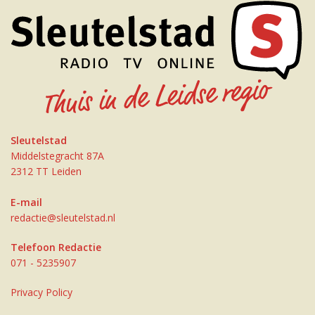
Sleutelstad
Middelstegracht 87A
2312 TT Leiden
E-mail
redactie@sleutelstad.nl
Telefoon Redactie
071 - 5235907
Privacy Policy