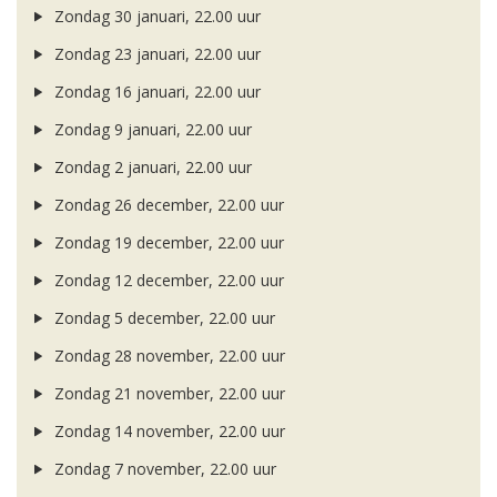
Zondag 30 januari, 22.00 uur
Zondag 23 januari, 22.00 uur
Zondag 16 januari, 22.00 uur
Zondag 9 januari, 22.00 uur
Zondag 2 januari, 22.00 uur
Zondag 26 december, 22.00 uur
Zondag 19 december, 22.00 uur
Zondag 12 december, 22.00 uur
Zondag 5 december, 22.00 uur
Zondag 28 november, 22.00 uur
Zondag 21 november, 22.00 uur
Zondag 14 november, 22.00 uur
Zondag 7 november, 22.00 uur