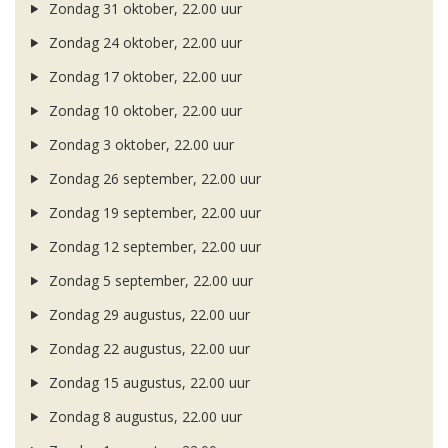
Zondag 31 oktober, 22.00 uur
Zondag 24 oktober, 22.00 uur
Zondag 17 oktober, 22.00 uur
Zondag 10 oktober, 22.00 uur
Zondag 3 oktober, 22.00 uur
Zondag 26 september, 22.00 uur
Zondag 19 september, 22.00 uur
Zondag 12 september, 22.00 uur
Zondag 5 september, 22.00 uur
Zondag 29 augustus, 22.00 uur
Zondag 22 augustus, 22.00 uur
Zondag 15 augustus, 22.00 uur
Zondag 8 augustus, 22.00 uur