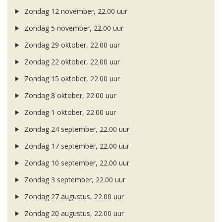
Zondag 12 november, 22.00 uur
Zondag 5 november, 22.00 uur
Zondag 29 oktober, 22.00 uur
Zondag 22 oktober, 22.00 uur
Zondag 15 oktober, 22.00 uur
Zondag 8 oktober, 22.00 uur
Zondag 1 oktober, 22.00 uur
Zondag 24 september, 22.00 uur
Zondag 17 september, 22.00 uur
Zondag 10 september, 22.00 uur
Zondag 3 september, 22.00 uur
Zondag 27 augustus, 22.00 uur
Zondag 20 augustus, 22.00 uur