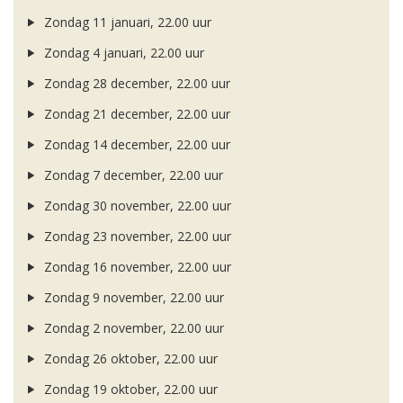
Zondag 11 januari, 22.00 uur
Zondag 4 januari, 22.00 uur
Zondag 28 december, 22.00 uur
Zondag 21 december, 22.00 uur
Zondag 14 december, 22.00 uur
Zondag 7 december, 22.00 uur
Zondag 30 november, 22.00 uur
Zondag 23 november, 22.00 uur
Zondag 16 november, 22.00 uur
Zondag 9 november, 22.00 uur
Zondag 2 november, 22.00 uur
Zondag 26 oktober, 22.00 uur
Zondag 19 oktober, 22.00 uur