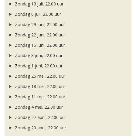
Zondag 13 juli, 22.00 uur
Zondag 6 juli, 22.00 uur
Zondag 29 juni, 22.00 uur
Zondag 22 juni, 22.00 uur
Zondag 15 juni, 22.00 uur
Zondag 8 juni, 22.00 uur
Zondag 1 juni, 22.00 uur
Zondag 25 mei, 22.00 uur
Zondag 18 mei, 22.00 uur
Zondag 11 mei, 22.00 uur
Zondag 4 mei, 22.00 uur
Zondag 27 april, 22.00 uur
Zondag 20 april, 22.00 uur