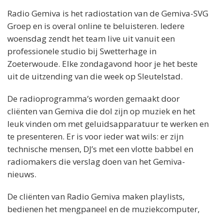
Radio Gemiva is het radiostation van de Gemiva-SVG
Groep en is overal online te beluisteren. Iedere
woensdag zendt het team live uit vanuit een
professionele studio bij Swetterhage in
Zoeterwoude. Elke zondagavond hoor je het beste
uit de uitzending van die week op Sleutelstad.
De radioprogramma’s worden gemaakt door
cliënten van Gemiva die dol zijn op muziek en het
leuk vinden om met geluidsapparatuur te werken en
te presenteren. Er is voor ieder wat wils: er zijn
technische mensen, DJ’s met een vlotte babbel en
radiomakers die verslag doen van het Gemiva-
nieuws.
De cliënten van Radio Gemiva maken playlists,
bedienen het mengpaneel en de muziekcomputer,