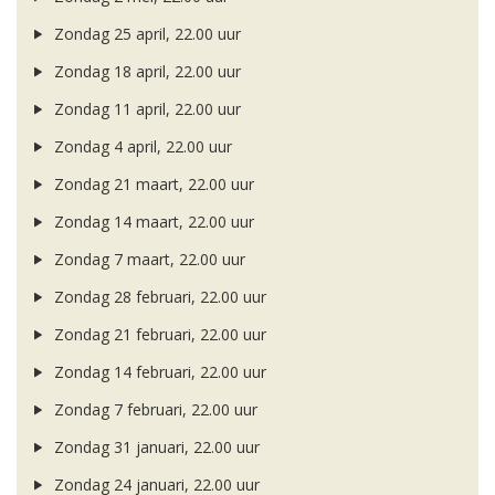
Zondag 25 april, 22.00 uur
Zondag 18 april, 22.00 uur
Zondag 11 april, 22.00 uur
Zondag 4 april, 22.00 uur
Zondag 21 maart, 22.00 uur
Zondag 14 maart, 22.00 uur
Zondag 7 maart, 22.00 uur
Zondag 28 februari, 22.00 uur
Zondag 21 februari, 22.00 uur
Zondag 14 februari, 22.00 uur
Zondag 7 februari, 22.00 uur
Zondag 31 januari, 22.00 uur
Zondag 24 januari, 22.00 uur