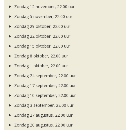
Zondag 12 november, 22.00 uur
Zondag 5 november, 22.00 uur
Zondag 29 oktober, 22.00 uur
Zondag 22 oktober, 22.00 uur
Zondag 15 oktober, 22.00 uur
Zondag 8 oktober, 22.00 uur
Zondag 1 oktober, 22.00 uur
Zondag 24 september, 22.00 uur
Zondag 17 september, 22.00 uur
Zondag 10 september, 22.00 uur
Zondag 3 september, 22.00 uur
Zondag 27 augustus, 22.00 uur
Zondag 20 augustus, 22.00 uur