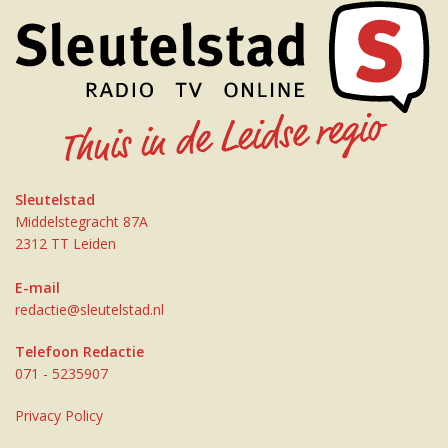
Sleutelstad
Middelstegracht 87A
2312 TT Leiden
E-mail
redactie@sleutelstad.nl
Telefoon Redactie
071 - 5235907
Privacy Policy