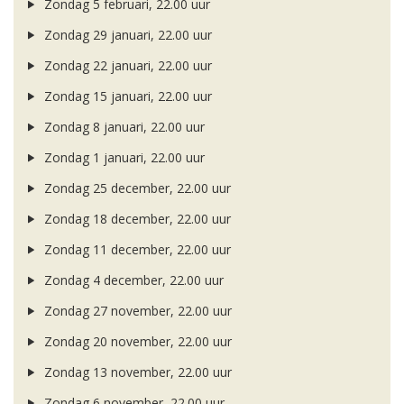
Zondag 5 februari, 22.00 uur
Zondag 29 januari, 22.00 uur
Zondag 22 januari, 22.00 uur
Zondag 15 januari, 22.00 uur
Zondag 8 januari, 22.00 uur
Zondag 1 januari, 22.00 uur
Zondag 25 december, 22.00 uur
Zondag 18 december, 22.00 uur
Zondag 11 december, 22.00 uur
Zondag 4 december, 22.00 uur
Zondag 27 november, 22.00 uur
Zondag 20 november, 22.00 uur
Zondag 13 november, 22.00 uur
Zondag 6 november, 22.00 uur