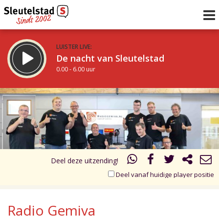
LUISTER LIVE:
De nacht van Sleutelstad
0.00 - 6.00 uur
STRAKS:
De ochtend van Sleutelstad
22.00
23.00
6.00 - 12.00 uur
uur 1 van 1
Vorig uur
Volgend uur
Inklappen
Deel deze uitzending!
Deel vanaf huidige player positie
Radio Gemiva