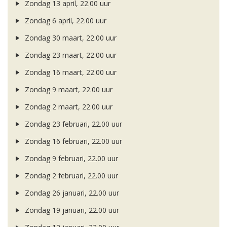
Zondag 13 april, 22.00 uur
Zondag 6 april, 22.00 uur
Zondag 30 maart, 22.00 uur
Zondag 23 maart, 22.00 uur
Zondag 16 maart, 22.00 uur
Zondag 9 maart, 22.00 uur
Zondag 2 maart, 22.00 uur
Zondag 23 februari, 22.00 uur
Zondag 16 februari, 22.00 uur
Zondag 9 februari, 22.00 uur
Zondag 2 februari, 22.00 uur
Zondag 26 januari, 22.00 uur
Zondag 19 januari, 22.00 uur