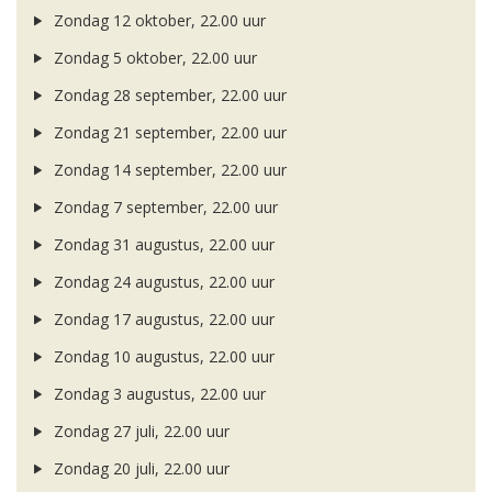
Zondag 12 oktober, 22.00 uur
Zondag 5 oktober, 22.00 uur
Zondag 28 september, 22.00 uur
Zondag 21 september, 22.00 uur
Zondag 14 september, 22.00 uur
Zondag 7 september, 22.00 uur
Zondag 31 augustus, 22.00 uur
Zondag 24 augustus, 22.00 uur
Zondag 17 augustus, 22.00 uur
Zondag 10 augustus, 22.00 uur
Zondag 3 augustus, 22.00 uur
Zondag 27 juli, 22.00 uur
Zondag 20 juli, 22.00 uur