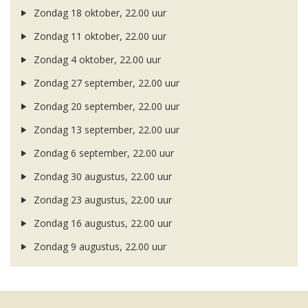
Zondag 18 oktober, 22.00 uur
Zondag 11 oktober, 22.00 uur
Zondag 4 oktober, 22.00 uur
Zondag 27 september, 22.00 uur
Zondag 20 september, 22.00 uur
Zondag 13 september, 22.00 uur
Zondag 6 september, 22.00 uur
Zondag 30 augustus, 22.00 uur
Zondag 23 augustus, 22.00 uur
Zondag 16 augustus, 22.00 uur
Zondag 9 augustus, 22.00 uur