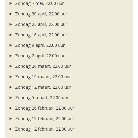
Zondag 7 mei, 22.00 uur
Zondag 30 april, 22.00 uur
Zondag 23 april, 22.00 uur
Zondag 16 april, 22.00 uur
Zondag 9 april, 22.00 uur
Zondag 2 april, 22.00 uur
Zondag 26 maart, 22.00 uur
Zondag 19 maart, 22.00 uur
Zondag 12 maart, 22.00 uur
Zondag 5 maart, 22.00 uur
Zondag 26 februari, 22.00 uur
Zondag 19 februari, 22.00 uur
Zondag 12 februari, 22.00 uur