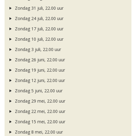
Zondag 31 juli, 22.00 uur
Zondag 24 juli, 22.00 uur
Zondag 17 juli, 22.00 uur
Zondag 10 juli, 22.00 uur
Zondag 3 juli, 22.00 uur
Zondag 26 juni, 22.00 uur
Zondag 19 juni, 22.00 uur
Zondag 12 juni, 22.00 uur
Zondag 5 juni, 22.00 uur
Zondag 29 mei, 22.00 uur
Zondag 22 mei, 22.00 uur
Zondag 15 mei, 22.00 uur
Zondag 8 mei, 22.00 uur