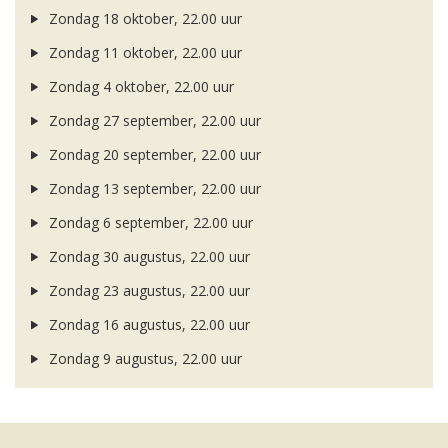
Zondag 18 oktober, 22.00 uur
Zondag 11 oktober, 22.00 uur
Zondag 4 oktober, 22.00 uur
Zondag 27 september, 22.00 uur
Zondag 20 september, 22.00 uur
Zondag 13 september, 22.00 uur
Zondag 6 september, 22.00 uur
Zondag 30 augustus, 22.00 uur
Zondag 23 augustus, 22.00 uur
Zondag 16 augustus, 22.00 uur
Zondag 9 augustus, 22.00 uur