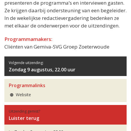
presenteren de programma’s en interviewen gasten.
Ze krijgen daarbij ondersteuning van een begeleider.
In de wekelijkse redactievergadering bedenken ze
met elkaar de onderwerpen voor de uitzendingen.
Programmamakers:
Cliënten van Gemiva-SVG Groep Zoeterwoude
Volgende uitzending:
Zondag 9 augustus, 22.00 uur
Programmalinks
Website
Uitzending gemist?
Luister terug