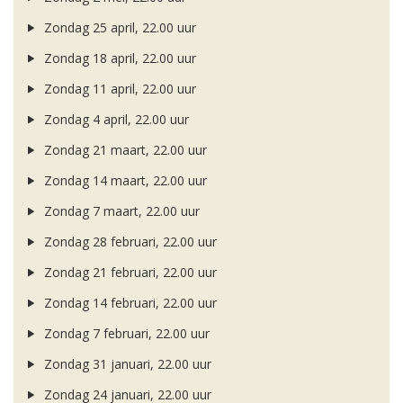
Zondag 25 april, 22.00 uur
Zondag 18 april, 22.00 uur
Zondag 11 april, 22.00 uur
Zondag 4 april, 22.00 uur
Zondag 21 maart, 22.00 uur
Zondag 14 maart, 22.00 uur
Zondag 7 maart, 22.00 uur
Zondag 28 februari, 22.00 uur
Zondag 21 februari, 22.00 uur
Zondag 14 februari, 22.00 uur
Zondag 7 februari, 22.00 uur
Zondag 31 januari, 22.00 uur
Zondag 24 januari, 22.00 uur