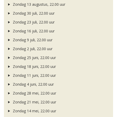
Zondag 13 augustus, 22.00 uur
Zondag 30 juli, 22.00 uur
Zondag 23 juli, 22.00 uur
Zondag 16 juli, 22.00 uur
Zondag 9 juli, 22.00 uur
Zondag 2 juli, 22.00 uur
Zondag 25 juni, 22.00 uur
Zondag 18 juni, 22.00 uur
Zondag 11 juni, 22.00 uur
Zondag 4 juni, 22.00 uur
Zondag 28 mei, 22.00 uur
Zondag 21 mei, 22.00 uur
Zondag 14 mei, 22.00 uur