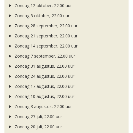
Zondag 12 oktober, 22.00 uur
Zondag 5 oktober, 22.00 uur
Zondag 28 september, 22.00 uur
Zondag 21 september, 22.00 uur
Zondag 14 september, 22.00 uur
Zondag 7 september, 22.00 uur
Zondag 31 augustus, 22.00 uur
Zondag 24 augustus, 22.00 uur
Zondag 17 augustus, 22.00 uur
Zondag 10 augustus, 22.00 uur
Zondag 3 augustus, 22.00 uur
Zondag 27 juli, 22.00 uur
Zondag 20 juli, 22.00 uur