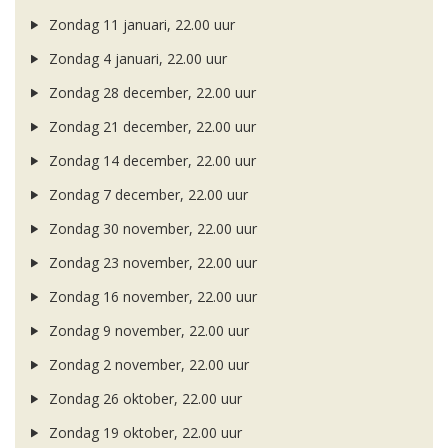
Zondag 11 januari, 22.00 uur
Zondag 4 januari, 22.00 uur
Zondag 28 december, 22.00 uur
Zondag 21 december, 22.00 uur
Zondag 14 december, 22.00 uur
Zondag 7 december, 22.00 uur
Zondag 30 november, 22.00 uur
Zondag 23 november, 22.00 uur
Zondag 16 november, 22.00 uur
Zondag 9 november, 22.00 uur
Zondag 2 november, 22.00 uur
Zondag 26 oktober, 22.00 uur
Zondag 19 oktober, 22.00 uur