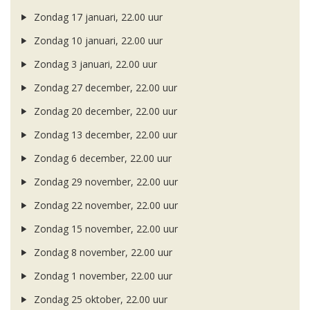
Zondag 17 januari, 22.00 uur
Zondag 10 januari, 22.00 uur
Zondag 3 januari, 22.00 uur
Zondag 27 december, 22.00 uur
Zondag 20 december, 22.00 uur
Zondag 13 december, 22.00 uur
Zondag 6 december, 22.00 uur
Zondag 29 november, 22.00 uur
Zondag 22 november, 22.00 uur
Zondag 15 november, 22.00 uur
Zondag 8 november, 22.00 uur
Zondag 1 november, 22.00 uur
Zondag 25 oktober, 22.00 uur