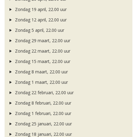
Zondag 19 april, 22.00 uur
Zondag 12 april, 22.00 uur
Zondag 5 april, 22.00 uur
Zondag 29 maart, 22.00 uur
Zondag 22 maart, 22.00 uur
Zondag 15 maart, 22.00 uur
Zondag 8 maart, 22.00 uur
Zondag 1 maart, 22.00 uur
Zondag 22 februari, 22.00 uur
Zondag 8 februari, 22.00 uur
Zondag 1 februari, 22.00 uur
Zondag 25 januari, 22.00 uur
Zondag 18 januari, 22.00 uur