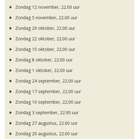
Zondag 12 november, 22.00 uur
Zondag 5 november, 22.00 uur
Zondag 29 oktober, 22.00 uur
Zondag 22 oktober, 22.00 uur
Zondag 15 oktober, 22.00 uur
Zondag 8 oktober, 22.00 uur
Zondag 1 oktober, 22.00 uur
Zondag 24 september, 22.00 uur
Zondag 17 september, 22.00 uur
Zondag 10 september, 22.00 uur
Zondag 3 september, 22.00 uur
Zondag 27 augustus, 22.00 uur
Zondag 20 augustus, 22.00 uur