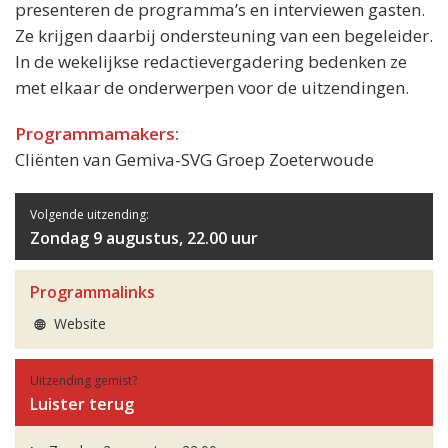
presenteren de programma’s en interviewen gasten.
Ze krijgen daarbij ondersteuning van een begeleider.
In de wekelijkse redactievergadering bedenken ze
met elkaar de onderwerpen voor de uitzendingen.
Programmamakers:
Cliënten van Gemiva-SVG Groep Zoeterwoude
Volgende uitzending:
Zondag 9 augustus, 22.00 uur
Programmalinks
Website
Uitzending gemist?
Luister terug