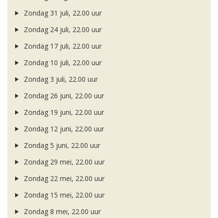
Zondag 31 juli, 22.00 uur
Zondag 24 juli, 22.00 uur
Zondag 17 juli, 22.00 uur
Zondag 10 juli, 22.00 uur
Zondag 3 juli, 22.00 uur
Zondag 26 juni, 22.00 uur
Zondag 19 juni, 22.00 uur
Zondag 12 juni, 22.00 uur
Zondag 5 juni, 22.00 uur
Zondag 29 mei, 22.00 uur
Zondag 22 mei, 22.00 uur
Zondag 15 mei, 22.00 uur
Zondag 8 mei, 22.00 uur