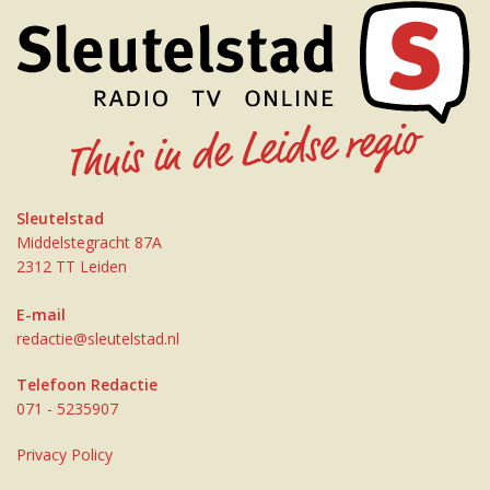
Sleutelstad
Middelstegracht 87A
2312 TT Leiden
E-mail
redactie@sleutelstad.nl
Telefoon Redactie
071 - 5235907
Privacy Policy