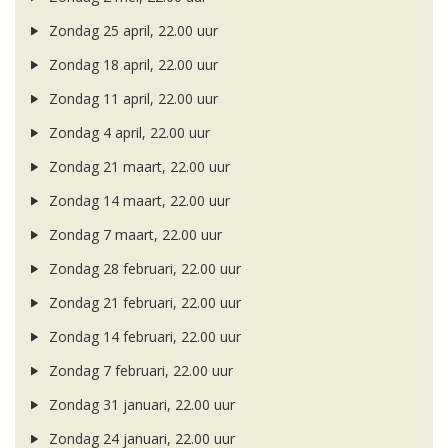
Zondag 25 april, 22.00 uur
Zondag 18 april, 22.00 uur
Zondag 11 april, 22.00 uur
Zondag 4 april, 22.00 uur
Zondag 21 maart, 22.00 uur
Zondag 14 maart, 22.00 uur
Zondag 7 maart, 22.00 uur
Zondag 28 februari, 22.00 uur
Zondag 21 februari, 22.00 uur
Zondag 14 februari, 22.00 uur
Zondag 7 februari, 22.00 uur
Zondag 31 januari, 22.00 uur
Zondag 24 januari, 22.00 uur