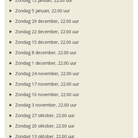
Zondag 12 januari, 22.00 uur
Zondag 5 januari, 22.00 uur
Zondag 29 december, 22.00 uur
Zondag 22 december, 22.00 uur
Zondag 15 december, 22.00 uur
Zondag 8 december, 22.00 uur
Zondag 1 december, 22.00 uur
Zondag 24 november, 22.00 uur
Zondag 17 november, 22.00 uur
Zondag 10 november, 22.00 uur
Zondag 3 november, 22.00 uur
Zondag 27 oktober, 22.00 uur
Zondag 20 oktober, 22.00 uur
Zondag 13 oktober, 22.00 uur